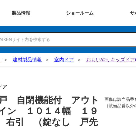
製品
情報
ショー
ルーム
サ
N
建材製品情報
室内ドア
おもいやりキッズドア(
ドア
戸 自閉機能付 アウト
画像は該当品番
（該当品番以外
イン １０１４幅 １９
 右引 （錠なし 戸先