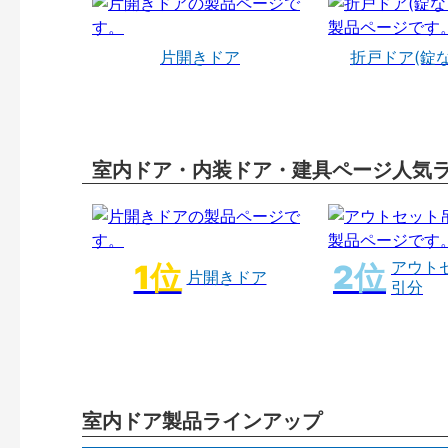
片開きドア
折戸ドア(錠
室内ドア・内装ドア・建具ページ人気
アウト
片開きドア
引分
室内ドア製品ラインアップ