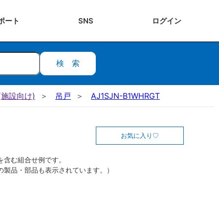
ポート
SNS
ログ
イン
検索
施設向け)
吊戸
AJ1SJN-B1WHRGT
お気に入り
を含む組合せ例です。
の製品・部品も表示されています。）