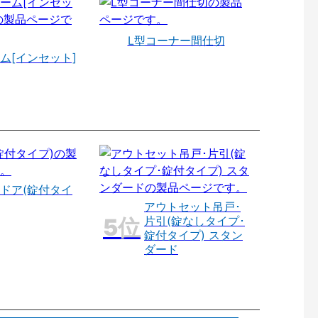
L型コーナー間仕切
ム[インセット]
ドア(錠付タイ
アウトセット吊戸･
片引(錠なしタイプ･
錠付タイプ) スタン
ダード