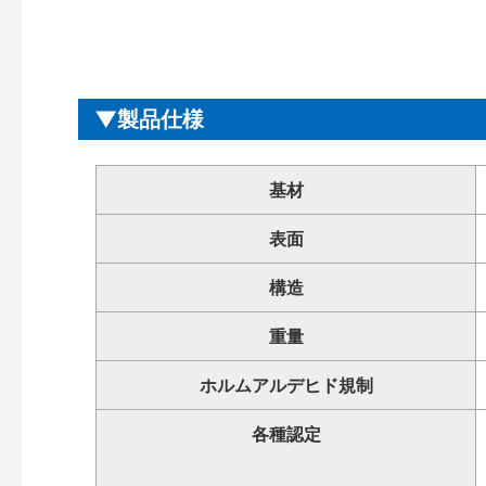
製品仕様
基材
表面
構造
重量
ホルムアルデヒド規制
各種認定