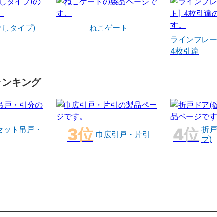
なしタイプ)
ねこゲート
ラインフレー
4枚引違
ランキング
セット吊戸・
折戸
巾広引戸・片引
プ)