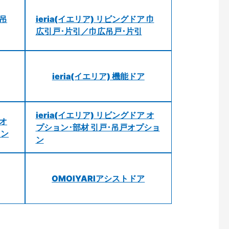
 吊
ieria(イエリア) リビングドア 巾
広引戸･片引／巾広吊戸･片引
ieria(イエリア) 機能ドア
ieria(イエリア) リビングドア オ
 オ
プション･部材 引戸･吊戸オプショ
ョン
ン
OMOIYARIアシストドア