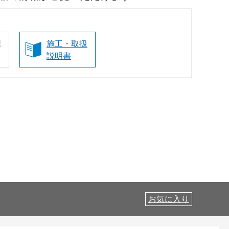
認
施工・取扱
説明書
お気に入り