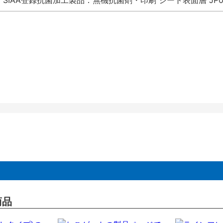
SIAA登録抗菌加工製品：無機抗菌剤・印刷 シート表面層 JP012
商品