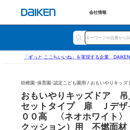
会社
情報
「ずっと ここちいいね」を実現する企業 DAIKE
幼稚園･保育園･認定こども園用 / おもいやりキッズ
おもいやりキッズドア 吊
セットタイプ 扉 Ｊデザ
００高 〈ネオホワイト〉
クッション）用 不燃面材