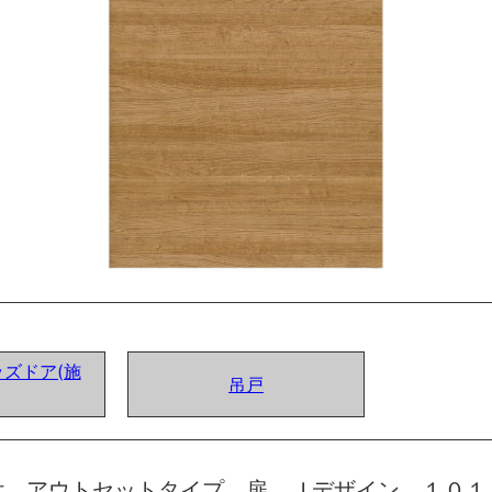
ズドア(施
吊戸
付 アウトセットタイプ 扉 Ｊデザイン １０