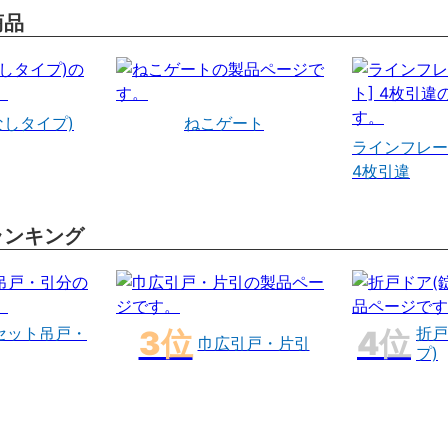
商品
なしタイプ)
ねこゲート
ラインフレー
4枚引違
ランキング
セット吊戸・
折戸
巾広引戸・片引
プ)