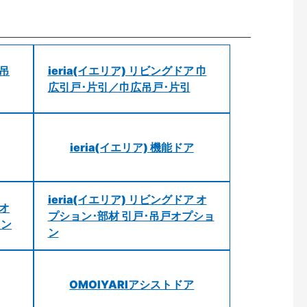
 吊
ieria(イエリア) リビングドア 巾
広引戸･片引／巾広吊戸･片引
ieria(イエリア) 機能ドア
ieria(イエリア) リビングドア オ
 オ
プション･部材 引戸･吊戸オプショ
ョン
ン
OMOIYARIアシストドア