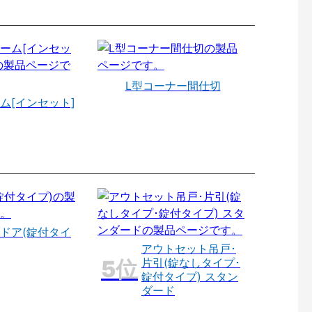
L型コーナー間仕切
ム[インセット]
ドア(錠付タイ
アウトセット吊戸･
片引(錠なしタイプ･
錠付タイプ) スタン
ダード