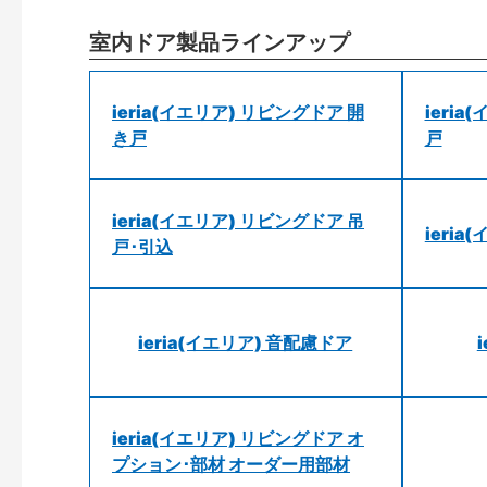
室内ドア製品ラインアップ
ieria(イエリア) リビングドア 開
ieri
き戸
戸
ieria(イエリア) リビングドア 吊
ieri
戸･引込
ieria(イエリア) 音配慮ドア
ieria(イエリア) リビングドア オ
プション･部材 オーダー用部材