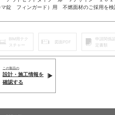
カマ錠 フィンガード）用 不燃面材のご採用を検
BIM用テク
申請関係
図面PDF
スチャー
定書類
この製品の
設計・施工情報を
確認する