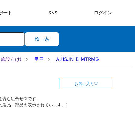
ポート
SNS
ログ
イン
検索
施設向け)
吊戸
AJ1SJN-B1MTRMG
お気に入り
を含む組合せ例です。
の製品・部品も表示されています。）