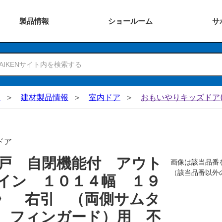
製品
情報
ショー
ルーム
サ
N
建材製品情報
室内ドア
おもいやりキッズドア(
ドア
戸 自閉機能付 アウト
画像は該当品番
（該当品番以外
イン １０１４幅 １９
〉 右引 （両側サムタ
 フィンガード）用 不