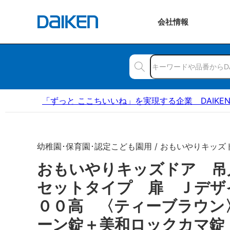
会社
情報
「ずっと ここちいいね」を実現する企業 DAIKE
幼稚園･保育園･認定こども園用 / おもいやりキッズ
おもいやりキッズドア 吊
セットタイプ 扉 Ｊデザ
００高 〈ティーブラウン
ーン錠＋美和ロックカマ錠