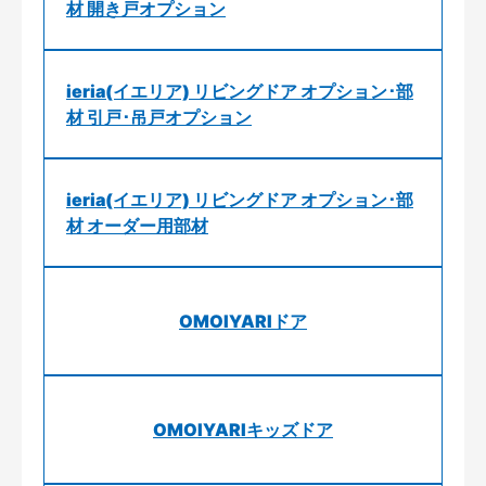
材 開き戸オプション
ieria(イエリア) リビングドア オプション･部
材 引戸･吊戸オプション
ieria(イエリア) リビングドア オプション･部
材 オーダー用部材
OMOIYARIドア
OMOIYARIキッズドア