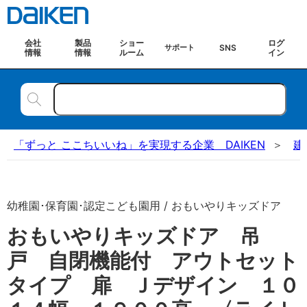
会社
製品
ショー
ログ
SNS
サポート
情報
情報
ルーム
イン
「ずっと ここちいいね」を実現する企業 DAIKEN
建
幼稚園･保育園･認定こども園用 / おもいやりキッズドア
おもいやりキッズドア 吊
戸 自閉機能付 アウトセット
タイプ 扉 Ｊデザイン １０