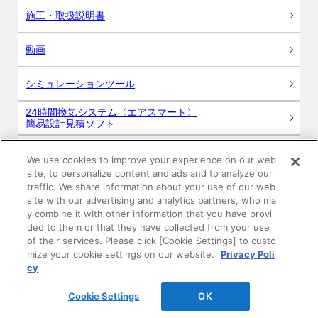
施工・取扱説明書
動画
シミュレーションツール
24時間換気システム〈エアスマート〉
簡易設計見積ソフト
R&Dセンター環境測定・分析サービス
We use cookies to improve your experience on our web
site, to personalize content and ads and to analyze our
商品マスター申し込み
traffic. We share information about your use of our web
site with our advertising and analytics partners, who ma
y combine it with other information that you have provi
ded to them or that they have collected from your use
of their services. Please click [Cookie Settings] to custo
mize your cookie settings on our website.
Privacy Poli
cy
電子公告
このWEBサイトについて
Cookie Settings
OK