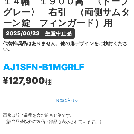
１４幅 １９００高 〈トープ
グレー〉 右引 （両側サムタ
ーン錠 フィンガード）用
2025/06/23　生産中止品
代替推奨品はありません。他の扉デザインをご検討くださ
い。
AJ1SFN-B1MGRLF
¥127,900
梱
お気に入り
画像は該当品番を含む組合せ例です。
（該当品番以外の製品・部品も表示されています。）