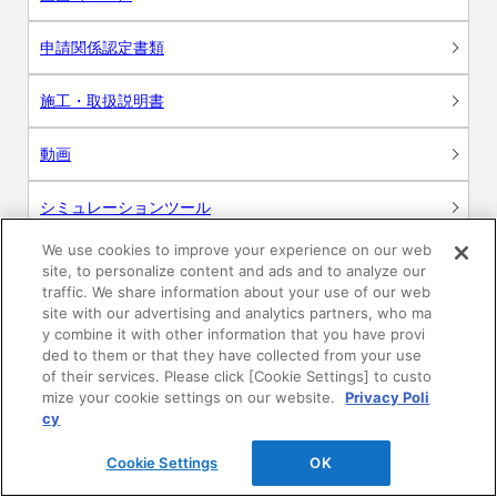
申請関係認定書類
施工・取扱説明書
動画
シミュレーションツール
We use cookies to improve your experience on our web
24時間換気システム〈エアスマート〉
簡易設計見積ソフト
site, to personalize content and ads and to analyze our
traffic. We share information about your use of our web
site with our advertising and analytics partners, who ma
R&Dセンター環境測定・分析サービス
y combine it with other information that you have provi
ded to them or that they have collected from your use
商品マスター申し込み
of their services. Please click [Cookie Settings] to custo
mize your cookie settings on our website.
Privacy Poli
cy
Cookie Settings
OK