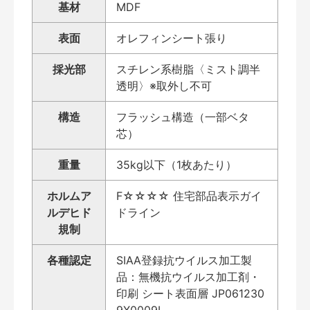
基材
MDF
表面
オレフィンシート張り
採光部
スチレン系樹脂〈ミスト調半
透明〉※取外し不可
構造
フラッシュ構造（一部ベタ
芯）
重量
35kg以下（1枚あたり）
ホルムア
F☆☆☆☆ 住宅部品表示ガイ
ルデヒド
ドライン
規制
各種認定
SIAA登録抗ウイルス加工製
品：無機抗ウイルス加工剤・
印刷 シート表面層 JP061230
9X0009L