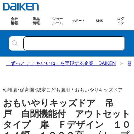
会社
製品
ショー
ログ
SNS
サポート
情報
情報
ルーム
イン
「ずっと ここちいいね」を実現する企業 DAIKEN
建
幼稚園･保育園･認定こども園用 / おもいやりキッズドア
おもいやりキッズドア 吊
戸 自閉機能付 アウトセット
タイプ 扉 Ｆデザイン １０