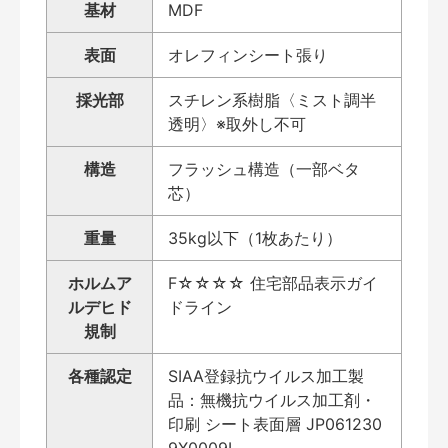
基材
MDF
表面
オレフィンシート張り
採光部
スチレン系樹脂〈ミスト調半
透明〉※取外し不可
構造
フラッシュ構造（一部ベタ
芯）
重量
35kg以下（1枚あたり）
ホルムア
F☆☆☆☆ 住宅部品表示ガイ
ルデヒド
ドライン
規制
各種認定
SIAA登録抗ウイルス加工製
品：無機抗ウイルス加工剤・
印刷 シート表面層 JP061230
9X0009L