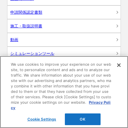
申請関係認定書類
施工・取扱説明書
動画
シミュレーションツール
We use cookies to improve your experience on our web
24時間換気システム〈エアスマート〉
簡易設計見積ソフト
site, to personalize content and ads and to analyze our
traffic. We share information about your use of our web
site with our advertising and analytics partners, who ma
R&Dセンター環境測定・分析サービス
y combine it with other information that you have provi
ded to them or that they have collected from your use
商品マスター申し込み
of their services. Please click [Cookie Settings] to custo
mize your cookie settings on our website.
Privacy Poli
cy
Cookie Settings
OK