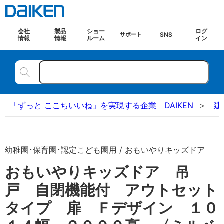
会社
製品
ショー
ログ
SNS
サポート
情報
情報
ルーム
イン
「ずっと ここちいいね」を実現する企業 DAIKEN
建
幼稚園･保育園･認定こども園用 / おもいやりキッズドア
おもいやりキッズドア 吊
戸 自閉機能付 アウトセット
タイプ 扉 Ｆデザイン １０