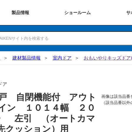
製品
情報
ショー
ルーム
サ
N
建材製品情報
室内ドア
おもいやりキッズドア(
ドア
戸 自閉機能付 アウト
画像は該当品番
（該当品番以外
イン １０１４幅 ２０
〉 左引 （オートカマ
先クッション）用