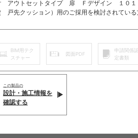
付 アウトセットタイプ 扉 Ｆデザイン １０
錠 戸先クッション）用のご採用を検討されている
BIM用テク
申請関係
図面PDF
スチャー
定書類
この製品の
設計・施工情報を
確認する