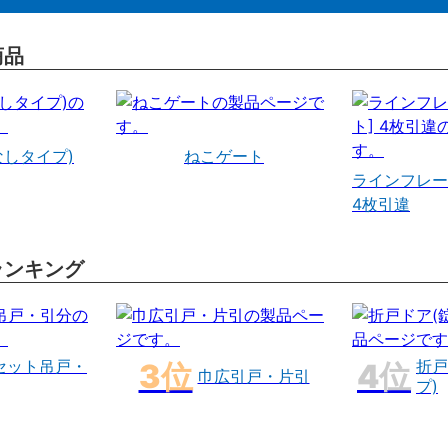
商品
なしタイプ)
ねこゲート
ラインフレー
4枚引違
ランキング
セット吊戸・
折戸
巾広引戸・片引
プ)