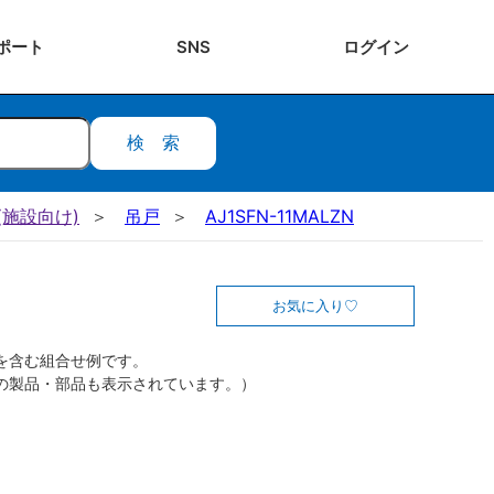
ポート
SNS
ログ
イン
検索
施設向け)
吊戸
AJ1SFN-11MALZN
お気に入り
を含む組合せ例です。
の製品・部品も表示されています。）