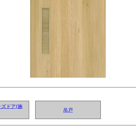
ズドア(施
吊戸