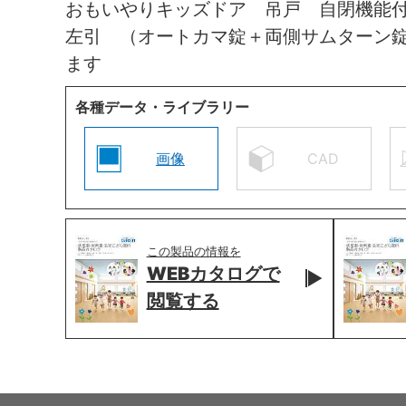
おもいやりキッズドア 吊戸 自閉機能
左引 （オートカマ錠＋両側サムターン
ます
各種データ・ライブラリー
画像
CAD
この製品の情報を
WEBカタログで
閲覧する