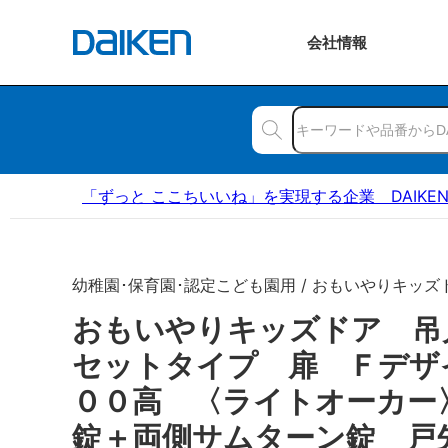
会社
情報
「ずっと ここちいいね」を実現する企業 DAIKE
幼稚園･保育園･認定こども園用 / おもいやりキッズ
おもいやりキッズドア 吊
セットタイプ 扉 Ｆデザ
００高 〈ライトオーカー
錠＋両側サムターン錠 戸