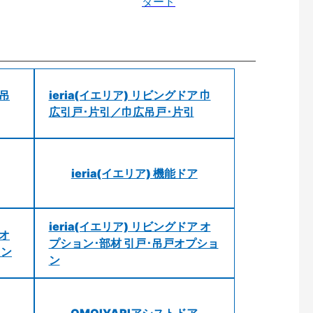
ダード
 吊
ieria(イエリア) リビングドア 巾
広引戸･片引／巾広吊戸･片引
ieria(イエリア) 機能ドア
ieria(イエリア) リビングドア オ
 オ
プション･部材 引戸･吊戸オプショ
ョン
ン
OMOIYARIアシストドア