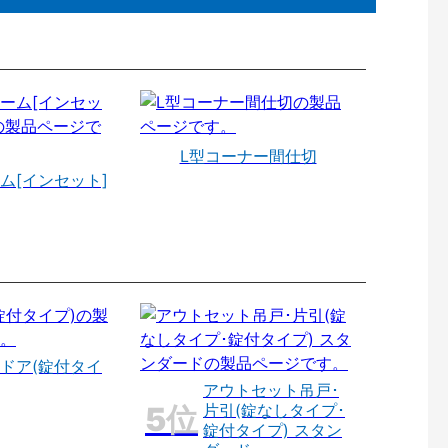
L型コーナー間仕切
ム[インセット]
ドア(錠付タイ
アウトセット吊戸･
片引(錠なしタイプ･
錠付タイプ) スタン