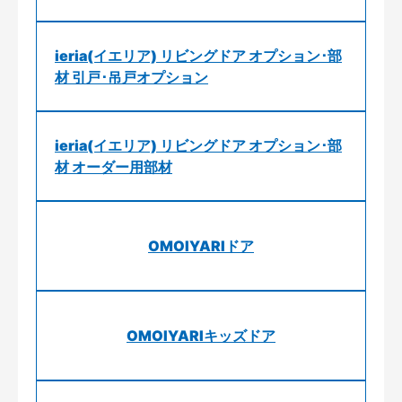
ieria(イエリア) リビングドア オプション･部
材 引戸･吊戸オプション
ieria(イエリア) リビングドア オプション･部
材 オーダー用部材
OMOIYARIドア
OMOIYARIキッズドア