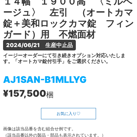
１４幅 １９００高 〈ミルベ
ージュ〉 左引 （オートカマ
錠＋美和ロックカマ錠 フィン
ガード）用 不燃面材
2024/06/21　生産中止品
イージーオーダーにて引き続きオプション対応いたしま
す。「オートカマ錠付引手」をご選択ください。
AJ1SAN-B1MLLYG
¥157,500
梱
お気に入り
画像は該当品番を含む組合せ例です。
（該当品番以外の製品・部品も表示されています。）