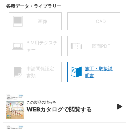
各種データ・ライブラリー
画像
CAD
BIM用テクスチ
図面PDF
ャー
申請関係認定
施工・取扱説
書類
明書
この製品の情報を
WEBカタログで
閲覧する