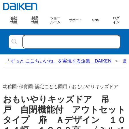
会社
製品
ショー
ログ
SNS
サポート
情報
情報
ルーム
イン
「ずっと ここちいいね」を実現する企業 DAIKEN
建
幼稚園･保育園･認定こども園用 / おもいやりキッズドア
おもいやりキッズドア 吊
戸 自閉機能付 アウトセット
タイプ 扉 Ａデザイン １０