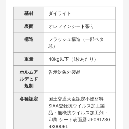
基材
ダイライト
表面
オレフィンシート張り
構造
フラッシュ構造（一部ベタ
芯）
重量
40kg以下（1枚あたり）
ホルムア
告示対象外製品
ルデヒド
規制
各種認定
国土交通大臣認定不燃材料
SIAA登録抗ウイルス加工製
品：無機抗ウイルス加工剤・
印刷 シート表面層 JP061230
9X0009L