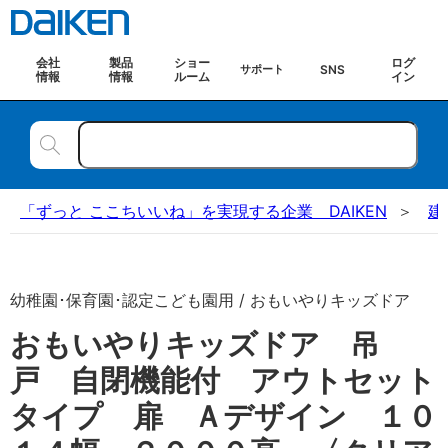
会社
製品
ショー
ログ
SNS
サポート
情報
情報
ルーム
イン
「ずっと ここちいいね」を実現する企業 DAIKEN
建
幼稚園･保育園･認定こども園用 / おもいやりキッズドア
おもいやりキッズドア 吊
戸 自閉機能付 アウトセット
タイプ 扉 Ａデザイン １０