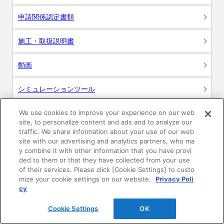
申請関係認定書類
施工・取扱説明書
動画
シミュレーションツール
24時間換気システム〈エアスマート〉
We use cookies to improve your experience on our web
簡易設計見積ソフト
site, to personalize content and ads and to analyze our
traffic. We share information about your use of our web
R&Dセンター環境測定・分析サービス
site with our advertising and analytics partners, who ma
y combine it with other information that you have provi
ded to them or that they have collected from your use
商品マスター申し込み
of their services. Please click [Cookie Settings] to custo
mize your cookie settings on our website.
Privacy Poli
cy
Cookie Settings
OK