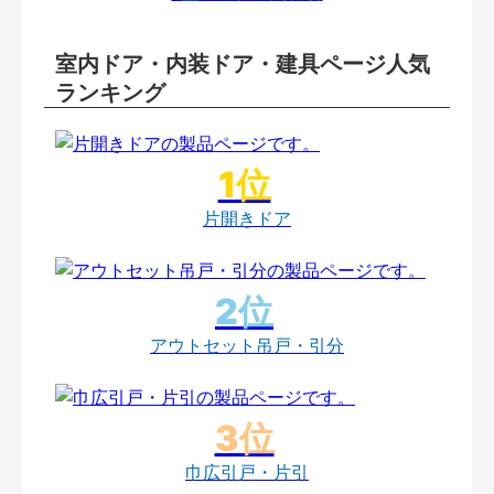
室内ドア・内装ドア・建具ページ人気
ランキング
片開きドア
アウトセット吊戸・引分
巾広引戸・片引