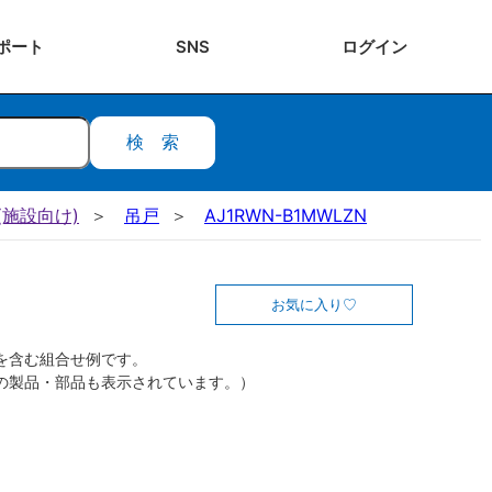
ポート
SNS
ログ
イン
検索
施設向け)
吊戸
AJ1RWN-B1MWLZN
お気に入り
を含む組合せ例です。
の製品・部品も表示されています。）