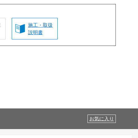
認
施工・取扱
説明書
お気に入り