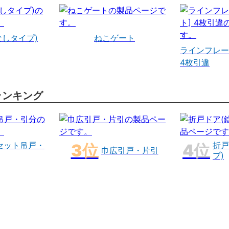
なしタイプ)
ねこゲート
ラインフレー
4枚引違
ランキング
セット吊戸・
折戸
巾広引戸・片引
プ)