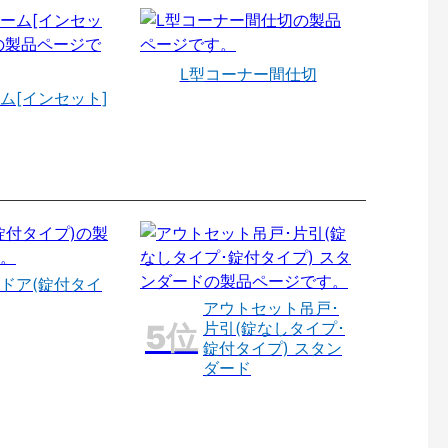
L型コーナー間仕切
ム[インセット]
ドア(錠付タイ
アウトセット吊戸･
片引(錠なしタイプ･
錠付タイプ) スタン
ダード