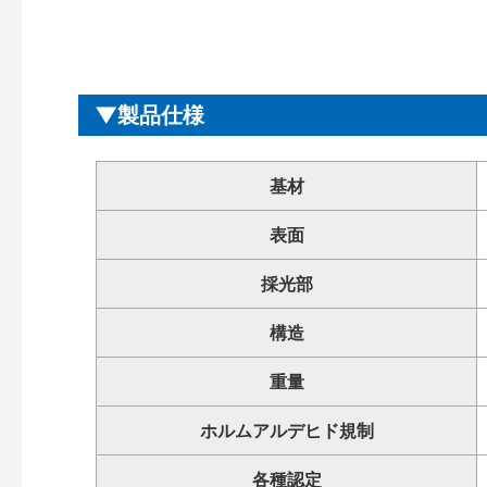
製品仕様
基材
表面
採光部
構造
重量
ホルムアルデヒド規制
各種認定