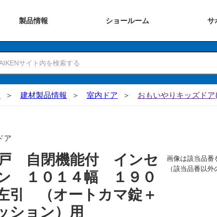
製品
情報
ショー
ルーム
サ
N
建材製品情報
室内ドア
おもいやりキッズドア(
ドア
戸 自閉機能付 インセ
画像は該当品番
（該当品番以外
ン １０１４幅 １９０
左引 （オートカマ錠＋
ッション）用