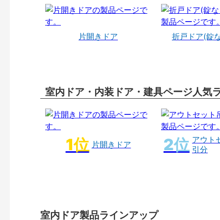
片開きドア
折戸ドア(錠
室内ドア・内装ドア・建具ページ人気
アウト
片開きドア
引分
室内ドア製品ラインアップ