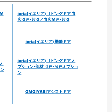
 吊
ieria(イエリア) リビングドア 巾
広引戸･片引／巾広吊戸･片引
ieria(イエリア) 機能ドア
ieria(イエリア) リビングドア オ
 オ
プション･部材 引戸･吊戸オプショ
ョン
ン
OMOIYARIアシストドア