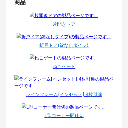
商品
片開きドア
折戸ドア(錠なしタイプ)
ねこゲート
ラインフレーム[インセット] 4枚引違
L型コーナー間仕切