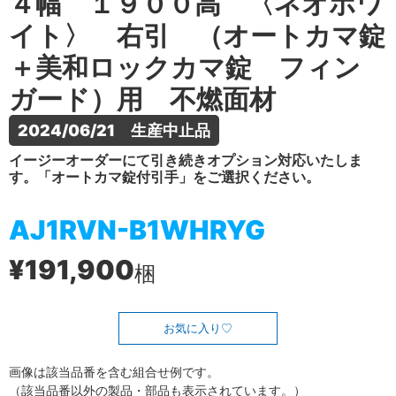
４幅 １９００高 〈ネオホワ
イト〉 右引 （オートカマ錠
＋美和ロックカマ錠 フィン
ガード）用 不燃面材
2024/06/21　生産中止品
イージーオーダーにて引き続きオプション対応いたしま
す。「オートカマ錠付引手」をご選択ください。
AJ1RVN-B1WHRYG
¥191,900
梱
お気に入り
画像は該当品番を含む組合せ例です。
（該当品番以外の製品・部品も表示されています。）