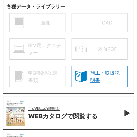
各種データ・ライブラリー
画像
CAD
BIM用テクスチ
図面PDF
ャー
申請関係認定
施工・取扱説
書類
明書
この製品の情報を
WEBカタログで
閲覧する