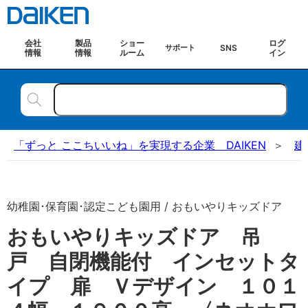
会社
製品
ショー
ログ
SNS
サポート
情報
情報
ルーム
イン
「ずっと ここちいいね」を実現する企業 DAIKEN
建
幼稚園･保育園･認定こども園用 / おもいやりキッズドア
おもいやりキッズドア 吊
戸 自閉機能付 インセットタ
イプ 扉 Ｖデザイン １０１