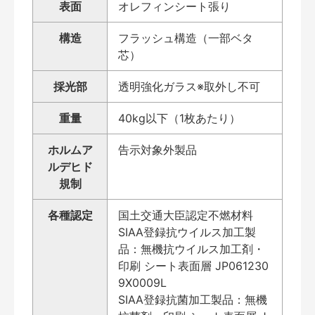
表面
オレフィンシート張り
構造
フラッシュ構造（一部ベタ
芯）
採光部
透明強化ガラス※取外し不可
重量
40kg以下（1枚あたり）
ホルムア
告示対象外製品
ルデヒド
規制
各種認定
国土交通大臣認定不燃材料
SIAA登録抗ウイルス加工製
品：無機抗ウイルス加工剤・
印刷 シート表面層 JP061230
9X0009L
SIAA登録抗菌加工製品：無機