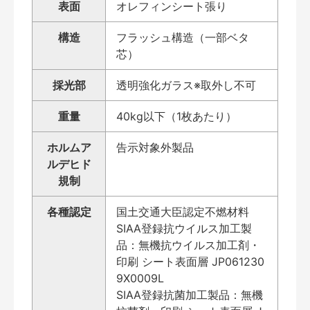
表面
オレフィンシート張り
構造
フラッシュ構造（一部ベタ
芯）
採光部
透明強化ガラス※取外し不可
重量
40kg以下（1枚あたり）
ホルムア
告示対象外製品
ルデヒド
規制
各種認定
国土交通大臣認定不燃材料
SIAA登録抗ウイルス加工製
品：無機抗ウイルス加工剤・
印刷 シート表面層 JP061230
9X0009L
SIAA登録抗菌加工製品：無機