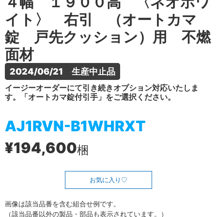
４幅 １９００高 〈ネオホワ
イト〉 右引 （オートカマ
錠 戸先クッション）用 不燃
面材
2024/06/21　生産中止品
イージーオーダーにて引き続きオプション対応いたしま
す。「オートカマ錠付引手」をご選択ください。
AJ1RVN-B1WHRXT
¥194,600
梱
お気に入り
画像は該当品番を含む組合せ例です。
（該当品番以外の製品・部品も表示されています。）