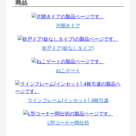
商品
片開きドア
折戸ドア(錠なしタイプ)
ねこゲート
ラインフレーム[インセット] 4枚引違
L型コーナー間仕切