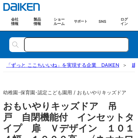
会社
製品
ショー
ログ
SNS
サポート
情報
情報
ルーム
イン
「ずっと ここちいいね」を実現する企業 DAIKEN
建
幼稚園･保育園･認定こども園用 / おもいやりキッズドア
おもいやりキッズドア 吊
戸 自閉機能付 インセットタ
イプ 扉 Ｖデザイン １０１