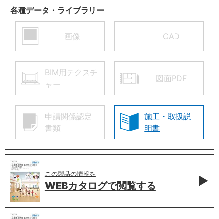
各種データ・ライブラリー
画像
CAD
BIM用テクスチ
図面PDF
ャー
申請関係認定
施工・取扱説
書類
明書
この製品の情報を
WEBカタログで
閲覧する