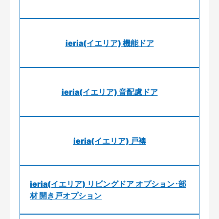
ieria(イエリア) 機能ドア
ieria(イエリア) 音配慮ドア
ieria(イエリア) 戸襖
ieria(イエリア) リビングドア オプション･部
材 開き戸オプション