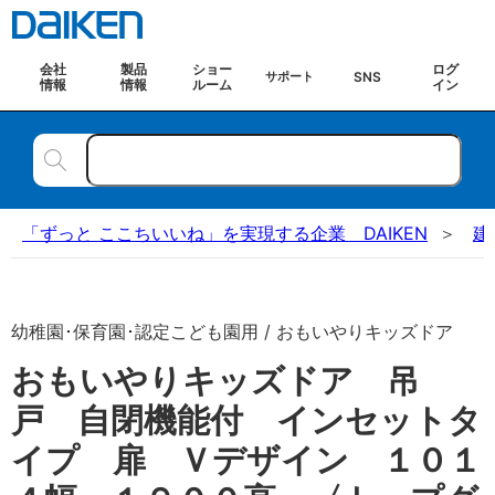
会社
製品
ショー
ログ
SNS
サポート
情報
情報
ルーム
イン
「ずっと ここちいいね」を実現する企業 DAIKEN
建
幼稚園･保育園･認定こども園用 / おもいやりキッズドア
おもいやりキッズドア 吊
戸 自閉機能付 インセットタ
イプ 扉 Ｖデザイン １０１