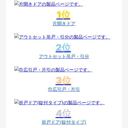
片開きドア
アウトセット吊戸・引分
巾広引戸・片引
折戸ドア(錠付タイプ)