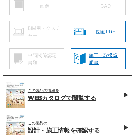
画像
CAD
BIM用テクスチ
図面PDF
ャー
申請関係認定
施工・取扱説
書類
明書
この製品の情報を
WEBカタログで
閲覧する
この製品の
設計・施工情報を
確認する