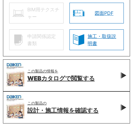
BIM用テクスチ
図面PDF
ャー
申請関係認定
施工・取扱説
書類
明書
この製品の情報を
WEBカタログで
閲覧する
この製品の
設計・施工情報を
確認する