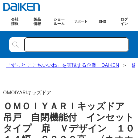
会社
製品
ショー
ログ
SNS
サポート
情報
情報
ルーム
イン
「ずっと ここちいいね」を実現する企業 DAIKEN
建
OMOIYARIキッズドア
ＯＭＯＩＹＡＲＩキッズドア
吊戸 自閉機能付 インセット
タイプ 扉 Ｖデザイン １０