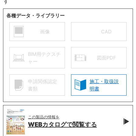
す
各種データ・ライブラリー
画像
CAD
BIM用テクスチ
図面PDF
ャー
申請関係認定
施工・取扱説
書類
明書
この製品の情報を
WEBカタログで
閲覧する