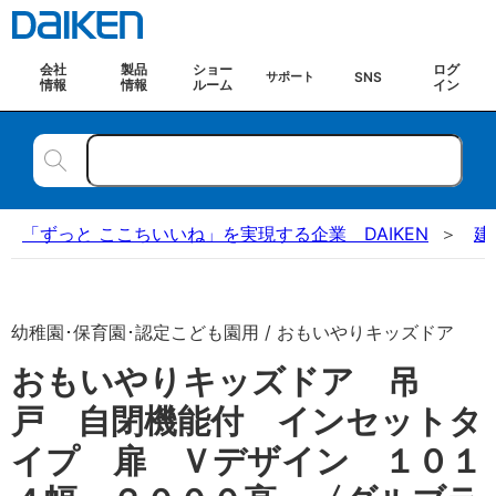
会社
製品
ショー
ログ
SNS
サポート
情報
情報
ルーム
イン
「ずっと ここちいいね」を実現する企業 DAIKEN
建
幼稚園･保育園･認定こども園用 / おもいやりキッズドア
おもいやりキッズドア 吊
戸 自閉機能付 インセットタ
イプ 扉 Ｖデザイン １０１