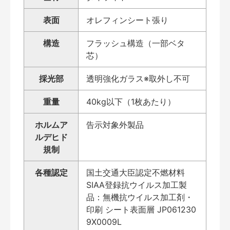
表面
オレフィンシート張り
構造
フラッシュ構造（一部ベタ
芯）
採光部
透明強化ガラス※取外し不可
重量
40kg以下（1枚あたり）
ホルムア
告示対象外製品
ルデヒド
規制
各種認定
国土交通大臣認定不燃材料
SIAA登録抗ウイルス加工製
品：無機抗ウイルス加工剤・
印刷 シート表面層 JP061230
9X0009L