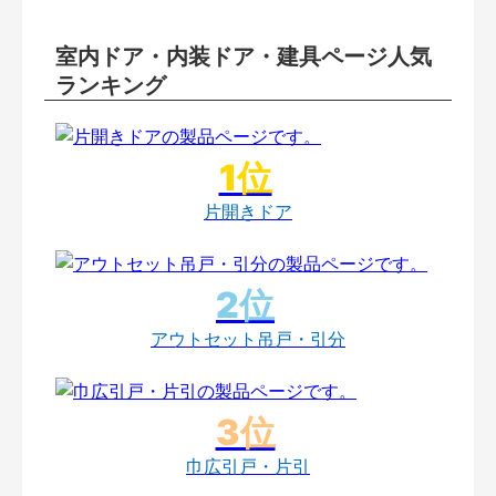
室内ドア・内装ドア・建具ページ人気
ランキング
片開きドア
アウトセット吊戸・引分
巾広引戸・片引