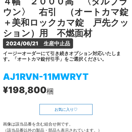
４幅 ２０００高 〈ダルブラ
ウン〉 右引 （オートカマ錠
＋美和ロックカマ錠 戸先クッ
ション）用 不燃面材
2024/06/21　生産中止品
イージーオーダーにて引き続きオプション対応いたしま
す。「オートカマ錠付引手」をご選択ください。
AJ1RVN-11MWRYT
¥198,800
梱
お気に入り
画像は該当品番を含む組合せ例です。
（該当品番以外の製品・部品も表示されています。）