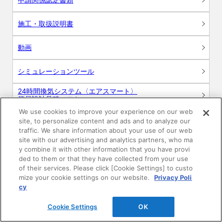
施工・取扱説明書
動画
シミュレーションツール
24時間換気システム〈エアスマート〉
簡易設計見積ソフト
We use cookies to improve your experience on our web
R&Dセンター環境測定・分析サービス
site, to personalize content and ads and to analyze our
traffic. We share information about your use of our web
site with our advertising and analytics partners, who ma
商品マスター申し込み
y combine it with other information that you have provi
ded to them or that they have collected from your use
of their services. Please click [Cookie Settings] to custo
mize your cookie settings on our website.
Privacy Poli
cy
Cookie Settings
OK
電子公告
このWEBサイトについて