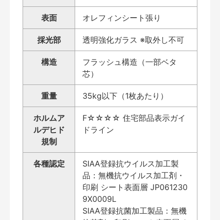
表面
オレフィンシート張り
採光部
透明強化ガラス ※取外し不可
構造
フラッシュ構造（一部ベタ
芯）
重量
35kg以下（1枚あたり）
ホルムア
F☆☆☆☆ 住宅部品表示ガイ
ルデヒド
ドライン
規制
各種認定
SIAA登録抗ウイルス加工製
品：無機抗ウイルス加工剤・
印刷 シート表面層 JP061230
9X0009L
SIAA登録抗菌加工製品：無機