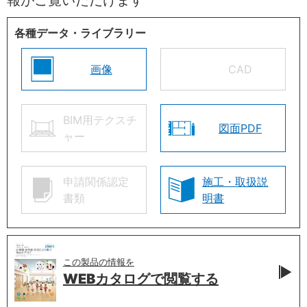
各種データ・ライブラリー
画像
CAD
BIM用テクスチ
図面PDF
ャー
申請関係認定
施工・取扱説
書類
明書
この製品の情報を
WEBカタログで
閲覧する