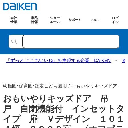
会社
製品
ショー
ログ
SNS
サポート
情報
情報
ルーム
イン
「ずっと ここちいいね」を実現する企業 DAIKEN
建
幼稚園･保育園･認定こども園用 / おもいやりキッズドア
おもいやりキッズドア 吊
戸 自閉機能付 インセットタ
イプ 扉 Ｖデザイン １０１