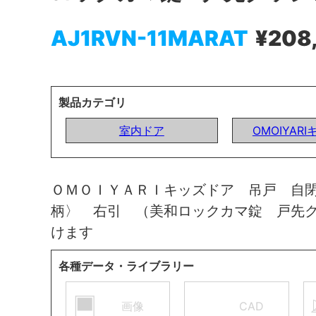
AJ1RVN-11MARAT
¥208
製品カテゴリ
室内ドア
OMOIYAR
ＯＭＯＩＹＡＲＩキッズドア 吊戸 自
柄〉 右引 （美和ロックカマ錠 戸先
けます
各種データ・ライブラリー
画像
CAD