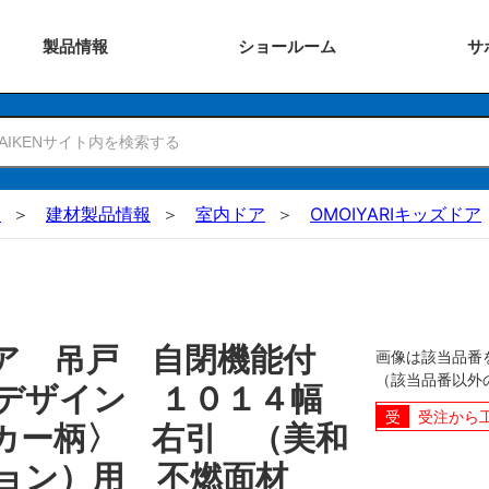
製品
情報
ショー
ルーム
サ
N
建材製品情報
室内ドア
OMOIYARIキッズドア
ドア 吊戸 自閉機能付
画像は該当品番
（該当品番以外
Ｖデザイン １０１４幅
受注から
カー柄〉 右引 （美和
ョン）用 不燃面材