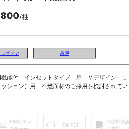
,800
/梱
Iキッズドア
吊戸
閉機能付 インセットタイプ 扉 Ｖデザイン １
クッション）用 不燃面材のご採用を検討されてい
BIM用テク
申請関係
図面PDF
スチャー
定書類