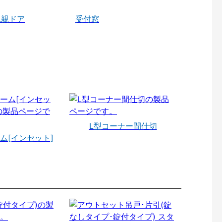
親親ドア
受付窓
L型コーナー間仕切
ム[インセット]