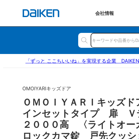
会社
情報
「ずっと ここちいいね」を実現する企業 DAIKE
OMOIYARIキッズドア
ＯＭＯＩＹＡＲＩキッズ
インセットタイプ 扉 
２０００高 〈ライトオー
ロックカマ錠 戸先クッシ