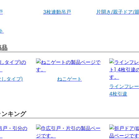
戸
3枚連動吊戸
片開き/親子ドア/
ト
商品
なしタイプ)
ねこゲート
ラインフレー
4枚引違
ランキング