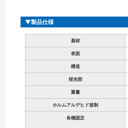
製品仕様
基材
表面
構造
採光部
重量
ホルムアルデヒド規制
各種認定