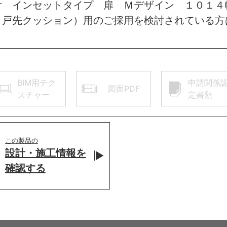
付 インセットタイプ 扉 Ｍデザイン １０１４
 戸先クッション）用のご採用を検討されている方
BIM用テク
申請関係
図面PDF
スチャー
定書類
この製品の
設計・施工情報を
確認する