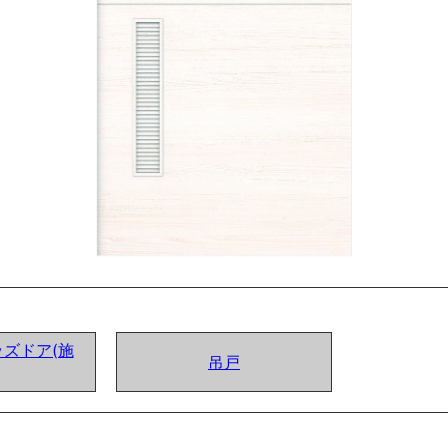
ズドア(施
吊戸