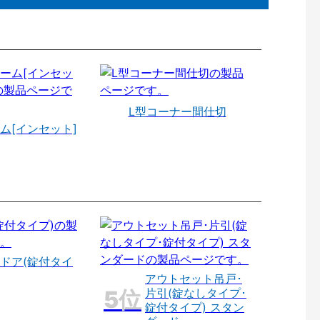
L型コーナー間仕切
ム[インセット]
ドア(錠付タイ
アウトセット吊戸･
片引(錠なしタイプ･
錠付タイプ) スタン