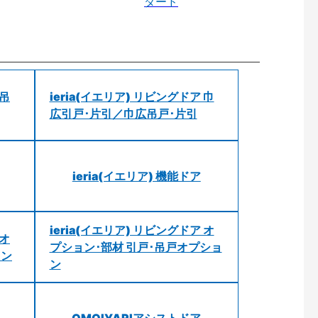
ダード
 吊
ieria(イエリア) リビングドア 巾
広引戸･片引／巾広吊戸･片引
ieria(イエリア) 機能ドア
ieria(イエリア) リビングドア オ
 オ
プション･部材 引戸･吊戸オプショ
ョン
ン
OMOIYARIアシストドア