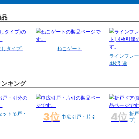
商品
なしタイプ)
ねこゲート
ラインフレー
4枚引違
ランキング
セット吊戸・
折戸
巾広引戸・片引
プ)