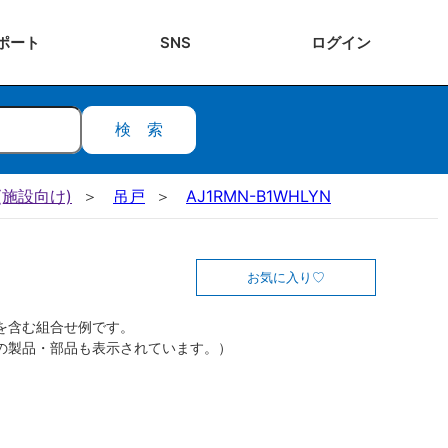
ポート
SNS
ログ
イン
検索
施設向け)
吊戸
AJ1RMN-B1WHLYN
お気に入り
を含む組合せ例です。
の製品・部品も表示されています。）