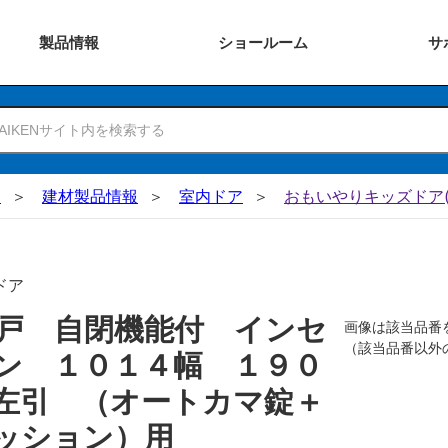
製品
情報
ショー
ルーム
サ
N
建材製品情報
室内ドア
おもいやりキッズドア(
ドア
戸 自閉機能付 インセ
画像は該当品番
（該当品番以外
ン １０１４幅 １９０
左引 （オートカマ錠＋
ッション）用