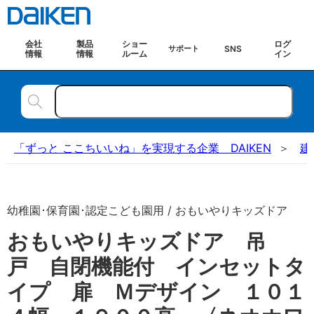
会社
製品
ショー
ログ
SNS
サポート
情報
情報
ルーム
イン
「ずっと ここちいいね」を実現する企業 DAIKEN
建
幼稚園･保育園･認定こども園用 / おもいやりキッズドア
おもいやりキッズドア 吊
戸 自閉機能付 インセットタ
イプ 扉 Ｍデザイン １０１