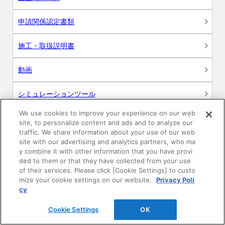
申請関係認定書類
施工・取扱説明書
動画
シミュレーションツール
We use cookies to improve your experience on our web
24時間換気システム〈エアスマート〉
簡易設計見積ソフト
site, to personalize content and ads and to analyze our
traffic. We share information about your use of our web
site with our advertising and analytics partners, who ma
R&Dセンター環境測定・分析サービス
y combine it with other information that you have provi
ded to them or that they have collected from your use
商品マスター申し込み
of their services. Please click [Cookie Settings] to custo
mize your cookie settings on our website.
Privacy Poli
cy
Cookie Settings
OK