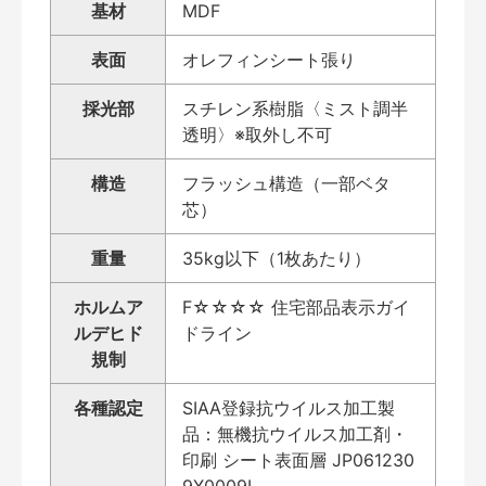
基材
MDF
表面
オレフィンシート張り
採光部
スチレン系樹脂〈ミスト調半
透明〉※取外し不可
構造
フラッシュ構造（一部ベタ
芯）
重量
35kg以下（1枚あたり）
ホルムア
F☆☆☆☆ 住宅部品表示ガイ
ルデヒド
ドライン
規制
各種認定
SIAA登録抗ウイルス加工製
品：無機抗ウイルス加工剤・
印刷 シート表面層 JP061230
9X0009L