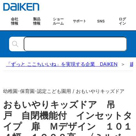
会社
製品
ショー
ログ
SNS
サポート
情報
情報
ルーム
イン
「ずっと ここちいいね」を実現する企業 DAIKEN
建
幼稚園･保育園･認定こども園用 / おもいやりキッズドア
おもいやりキッズドア 吊
戸 自閉機能付 インセットタ
イプ 扉 Ｍデザイン １０１