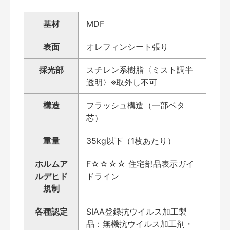
基材
MDF
表面
オレフィンシート張り
採光部
スチレン系樹脂〈ミスト調半
透明〉※取外し不可
構造
フラッシュ構造（一部ベタ
芯）
重量
35kg以下（1枚あたり）
ホルムア
F☆☆☆☆ 住宅部品表示ガイ
ルデヒド
ドライン
規制
各種認定
SIAA登録抗ウイルス加工製
品：無機抗ウイルス加工剤・