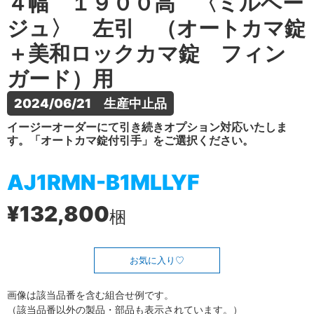
４幅 １９００高 〈ミルベー
ジュ〉 左引 （オートカマ錠
＋美和ロックカマ錠 フィン
ガード）用
2024/06/21　生産中止品
イージーオーダーにて引き続きオプション対応いたしま
す。「オートカマ錠付引手」をご選択ください。
AJ1RMN-B1MLLYF
¥132,800
梱
お気に入り
画像は該当品番を含む組合せ例です。
（該当品番以外の製品・部品も表示されています。）