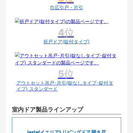
巾広引戸・片引
折戸ドア(錠付タイプ)
アウトセット吊戸･片引(錠なしタイプ･錠付タ
イプ) スタンダード
室内ドア製品ラインアップ
ieria(イエリア) リビングドア 開き戸