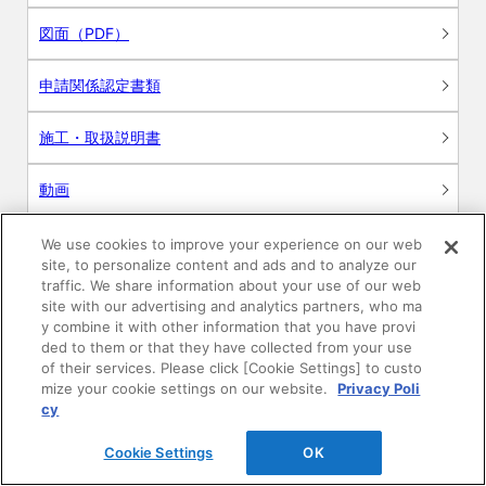
図面（PDF）
申請関係認定書類
施工・取扱説明書
動画
シミュレーションツール
We use cookies to improve your experience on our web
site, to personalize content and ads and to analyze our
24時間換気システム〈エアスマート〉
traffic. We share information about your use of our web
簡易設計見積ソフト
site with our advertising and analytics partners, who ma
y combine it with other information that you have provi
R&Dセンター環境測定・分析サービス
ded to them or that they have collected from your use
of their services. Please click [Cookie Settings] to custo
mize your cookie settings on our website.
Privacy Poli
商品マスター申し込み
cy
Cookie Settings
OK