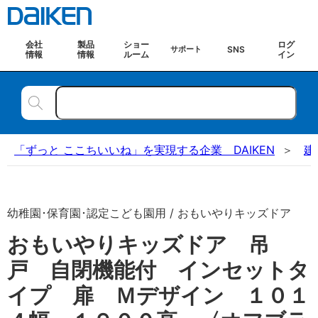
会社
製品
ショー
ログ
SNS
サポート
情報
情報
ルーム
イン
「ずっと ここちいいね」を実現する企業 DAIKEN
建
幼稚園･保育園･認定こども園用 / おもいやりキッズドア
おもいやりキッズドア 吊
戸 自閉機能付 インセットタ
イプ 扉 Ｍデザイン １０１