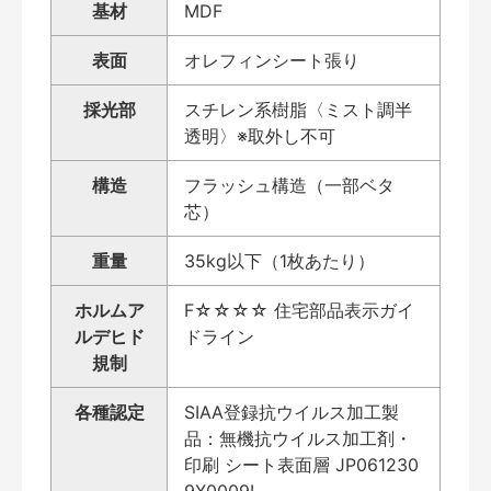
基材
MDF
表面
オレフィンシート張り
採光部
スチレン系樹脂〈ミスト調半
透明〉※取外し不可
構造
フラッシュ構造（一部ベタ
芯）
重量
35kg以下（1枚あたり）
ホルムア
F☆☆☆☆ 住宅部品表示ガイ
ルデヒド
ドライン
規制
各種認定
SIAA登録抗ウイルス加工製
品：無機抗ウイルス加工剤・
印刷 シート表面層 JP061230
9X0009L