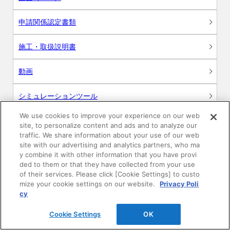
申請関係認定書類
施工・取扱説明書
動画
シミュレーションツール
We use cookies to improve your experience on our web
24時間換気システム〈エアスマート〉
簡易設計見積ソフト
site, to personalize content and ads and to analyze our
traffic. We share information about your use of our web
site with our advertising and analytics partners, who ma
R&Dセンター環境測定・分析サービス
y combine it with other information that you have provi
ded to them or that they have collected from your use
商品マスター申し込み
of their services. Please click [Cookie Settings] to custo
mize your cookie settings on our website.
Privacy Poli
cy
Cookie Settings
OK