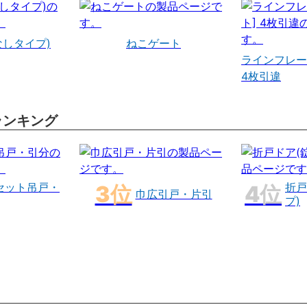
なしタイプ)
ねこゲート
ラインフレー
4枚引違
ランキング
セット吊戸・
折戸
巾広引戸・片引
プ)