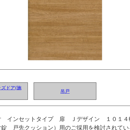
ズドア(施
吊戸
付 インセットタイプ 扉 Ｊデザイン １０１４
マ錠 戸先クッション）用のご採用を検討されてい