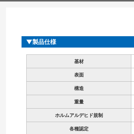
製品仕様
基材
表面
構造
重量
ホルムアルデヒド規制
各種認定