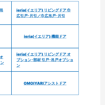
 吊
ieria(イエリア) リビングドア 巾
広引戸･片引／巾広吊戸･片引
ieria(イエリア) 機能ドア
ieria(イエリア) リビングドア オ
 オ
プション･部材 引戸･吊戸オプショ
ョン
ン
OMOIYARIアシストドア