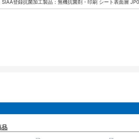
SIAA登録抗菌加工製品：無機抗菌剤・印刷 シート表面層 JP012
商品