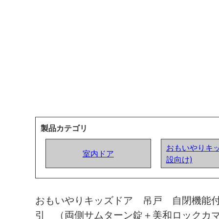
製品カテゴリ
おもいやりキッ
室内ドア
設向け)
おもいやりキッズドア 吊戸 自閉機能
引 （両側サムターン錠＋美和ロックカ