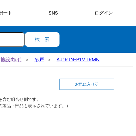
ポート
SNS
ログ
イン
検索
施設向け)
吊戸
AJ1RJN-B1MTRMN
お気に入り
を含む組合せ例です。
の製品・部品も表示されています。）