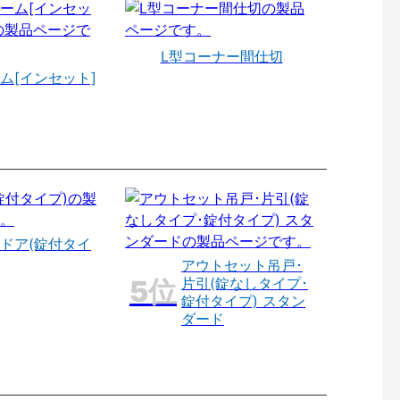
L型コーナー間仕切
ム[インセット]
ドア(錠付タイ
アウトセット吊戸･
片引(錠なしタイプ･
錠付タイプ) スタン
ダード