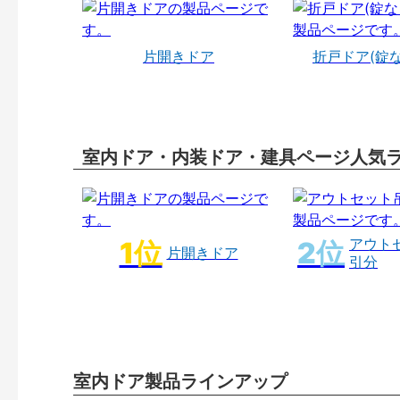
片開きドア
折戸ドア(錠
室内ドア・内装ドア・建具ページ人気
アウト
片開きドア
引分
室内ドア製品ラインアップ