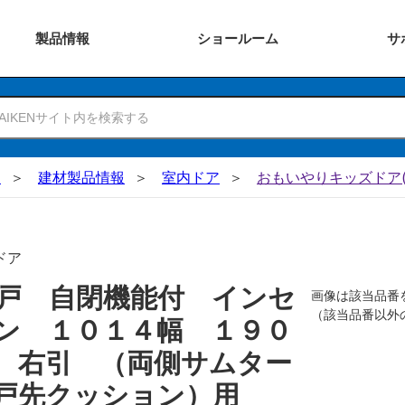
製品
情報
ショー
ルーム
サ
N
建材製品情報
室内ドア
おもいやりキッズドア(
ドア
戸 自閉機能付 インセ
画像は該当品番
（該当品番以外
ン １０１４幅 １９０
 右引 （両側サムター
戸先クッション）用