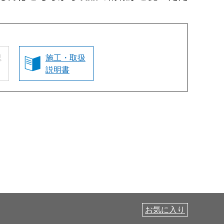
認
施工・取扱
説明書
お気に入り