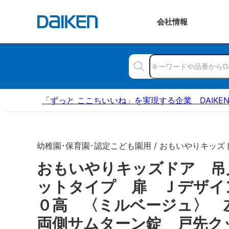
会社
情報
「ずっと ここちいいね」を実現する企業 DAIKE
幼稚園･保育園･認定こども園用 / おもいやりキッズ
おもいやりキッズドア 吊
ットタイプ 扉 Ｊデザイ
０高 〈ミルベージュ〉 
両側サムターン錠 戸先ク