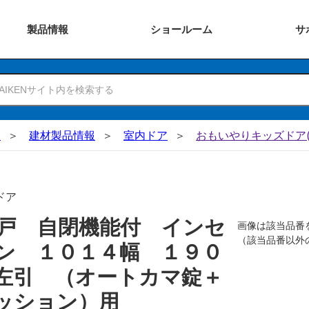
製品
情報
ショー
ルーム
サ
N
建材製品情報
室内ドア
おもいやりキッズドア(
ドア
戸 自閉機能付 インセ
画像は該当品番
（該当品番以外
ン １０１４幅 １９０
左引 （オートカマ錠＋
ッション）用