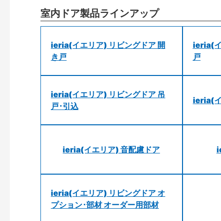
室内ドア製品ラインアップ
ieria(イエリア) リビングドア 開
ieri
き戸
戸
ieria(イエリア) リビングドア 吊
ieri
戸･引込
ieria(イエリア) 音配慮ドア
ieria(イエリア) リビングドア オ
プション･部材 オーダー用部材