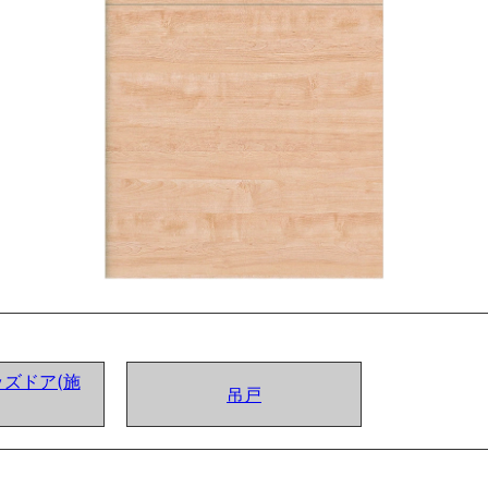
ズドア(施
吊戸