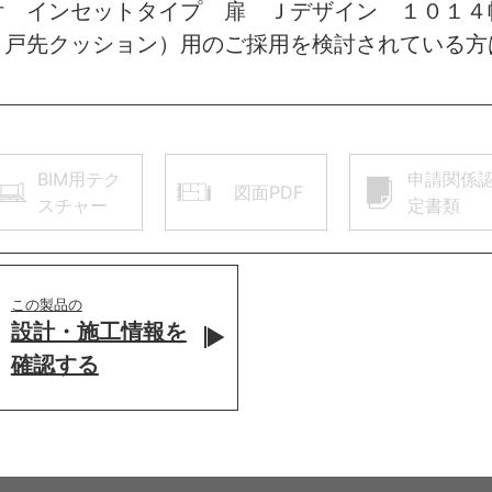
付 インセットタイプ 扉 Ｊデザイン １０１４
 戸先クッション）用のご採用を検討されている方
BIM用テク
申請関係
図面PDF
スチャー
定書類
この製品の
設計・施工情報を
確認する