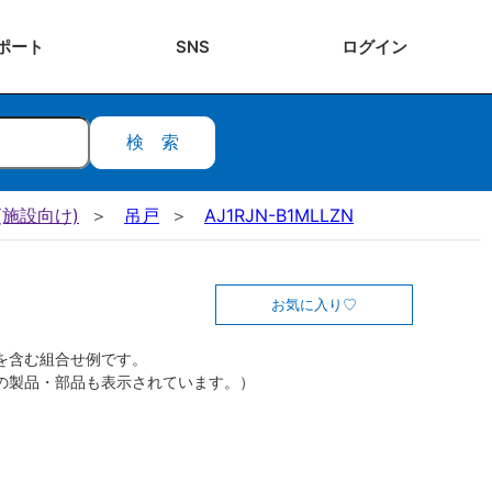
ポート
SNS
ログ
イン
検索
施設向け)
吊戸
AJ1RJN-B1MLLZN
お気に入り
を含む組合せ例です。
の製品・部品も表示されています。）