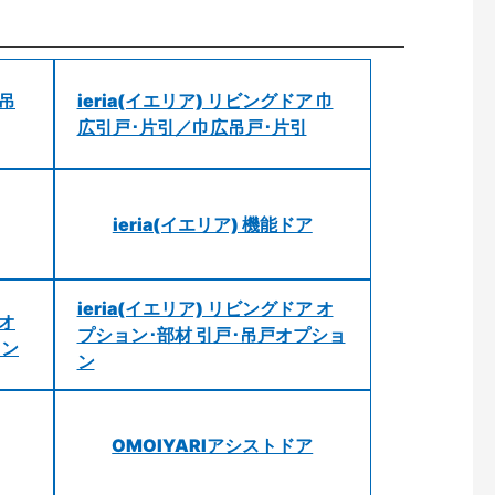
 吊
ieria(イエリア) リビングドア 巾
広引戸･片引／巾広吊戸･片引
ieria(イエリア) 機能ドア
ieria(イエリア) リビングドア オ
 オ
プション･部材 引戸･吊戸オプショ
ョン
ン
OMOIYARIアシストドア