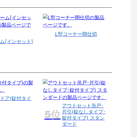
L型コーナー間仕切
ム[インセット]
ドア(錠付タイ
アウトセット吊戸･
片引(錠なしタイプ･
錠付タイプ) スタン
ダード