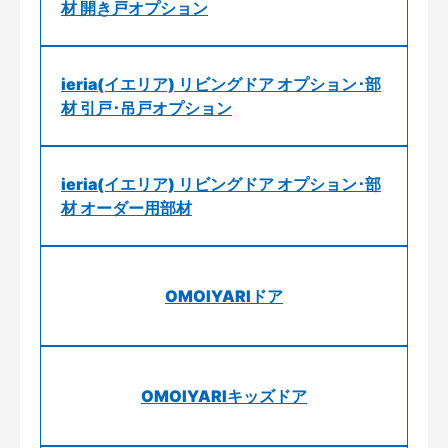
材 開き戸オプション
ieria(イエリア) リビングドア オプション･部
材 引戸･吊戸オプション
ieria(イエリア) リビングドア オプション･部
材 オーダー用部材
OMOIYARIドア
OMOIYARIキッズドア