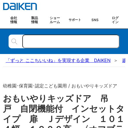
会社
製品
ショー
ログ
SNS
サポート
情報
情報
ルーム
イン
「ずっと ここちいいね」を実現する企業 DAIKEN
建
幼稚園･保育園･認定こども園用 / おもいやりキッズドア
おもいやりキッズドア 吊
戸 自閉機能付 インセットタ
イプ 扉 Ｊデザイン １０１