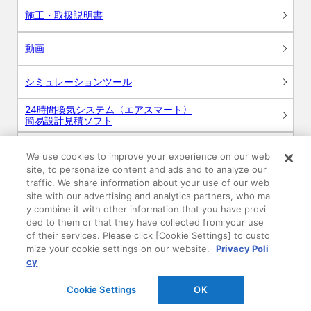
施工・取扱説明書
動画
シミュレーションツール
24時間換気システム〈エアスマート〉
簡易設計見積ソフト
R&Dセンター環境測定・分析サービス
We use cookies to improve your experience on our web
site, to personalize content and ads and to analyze our
商品マスター申し込み
traffic. We share information about your use of our web
site with our advertising and analytics partners, who ma
y combine it with other information that you have provi
ded to them or that they have collected from your use
of their services. Please click [Cookie Settings] to custo
mize your cookie settings on our website.
Privacy Poli
cy
電子公告
このWEBサイトについて
Cookie Settings
OK