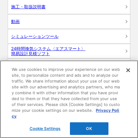
施工・取扱説明書
動画
シミュレーションツール
24時間換気システム〈エアスマート〉
簡易設計見積ソフト
R&Dセンター環境測定・分析サービス
We use cookies to improve your experience on our web
site, to personalize content and ads and to analyze our
商品マスター申し込み
traffic. We share information about your use of our web
site with our advertising and analytics partners, who ma
y combine it with other information that you have provi
ded to them or that they have collected from your use
of their services. Please click [Cookie Settings] to custo
mize your cookie settings on our website.
Privacy Poli
cy
電子公告
このWEBサイトについて
Cookie Settings
OK