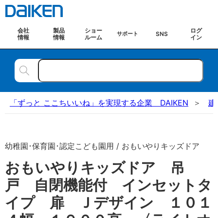
会社
製品
ショー
ログ
SNS
サポート
情報
情報
ルーム
イン
「ずっと ここちいいね」を実現する企業 DAIKEN
建
幼稚園･保育園･認定こども園用 / おもいやりキッズドア
おもいやりキッズドア 吊
戸 自閉機能付 インセットタ
イプ 扉 Ｊデザイン １０１