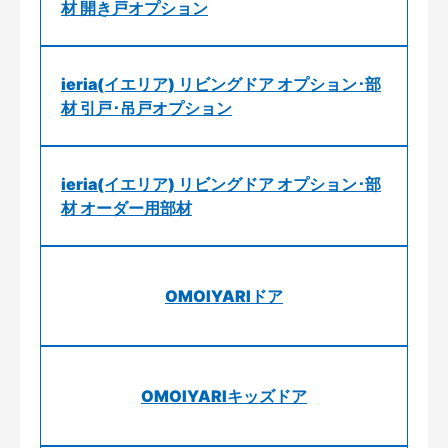
材 開き戸オプション
ieria(イエリア) リビングドア オプション･部
材 引戸･吊戸オプション
ieria(イエリア) リビングドア オプション･部
材 オーダー用部材
OMOIYARIドア
OMOIYARIキッズドア