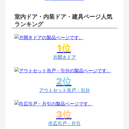
室内ドア・内装ドア・建具ページ人気
ランキング
片開きドア
アウトセット吊戸・引分
巾広引戸・片引