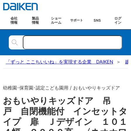
会社
製品
ショー
ログ
SNS
サポート
情報
情報
ルーム
イン
「ずっと ここちいいね」を実現する企業 DAIKEN
建
幼稚園･保育園･認定こども園用 / おもいやりキッズドア
おもいやりキッズドア 吊
戸 自閉機能付 インセットタ
イプ 扉 Ｊデザイン １０１