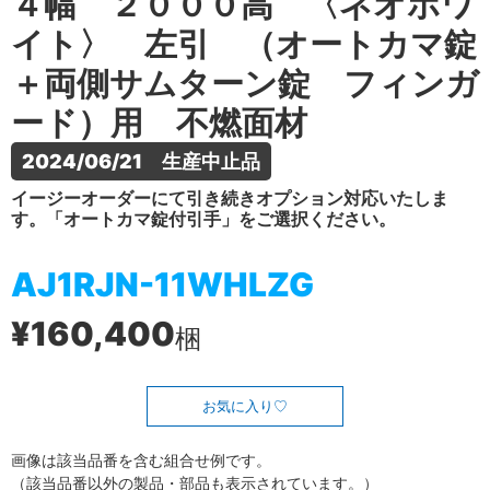
４幅 ２０００高 〈ネオホワ
イト〉 左引 （オートカマ錠
＋両側サムターン錠 フィンガ
ード）用 不燃面材
2024/06/21　生産中止品
イージーオーダーにて引き続きオプション対応いたしま
す。「オートカマ錠付引手」をご選択ください。
AJ1RJN-11WHLZG
¥160,400
梱
お気に入り
画像は該当品番を含む組合せ例です。
（該当品番以外の製品・部品も表示されています。）