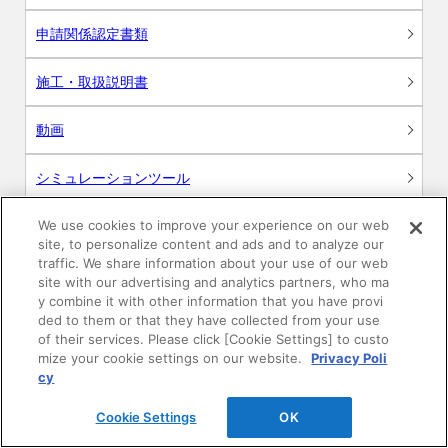
申請関係認定書類
施工・取扱説明書
動画
シミュレーションツール
24時間換気システム〈エアスマート〉
We use cookies to improve your experience on our web
簡易設計見積ソフト
site, to personalize content and ads and to analyze our
traffic. We share information about your use of our web
R&Dセンター環境測定・分析サービス
site with our advertising and analytics partners, who ma
y combine it with other information that you have provi
ded to them or that they have collected from your use
商品マスター申し込み
of their services. Please click [Cookie Settings] to custo
mize your cookie settings on our website.
Privacy Poli
cy
Cookie Settings
OK