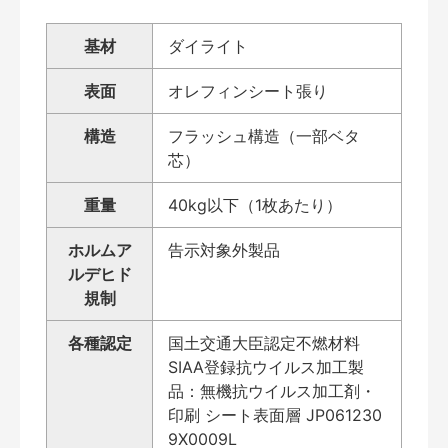
基材
ダイライト
表面
オレフィンシート張り
構造
フラッシュ構造（一部ベタ
芯）
重量
40kg以下（1枚あたり）
ホルムア
告示対象外製品
ルデヒド
規制
各種認定
国土交通大臣認定不燃材料
SIAA登録抗ウイルス加工製
品：無機抗ウイルス加工剤・
印刷 シート表面層 JP061230
9X0009L