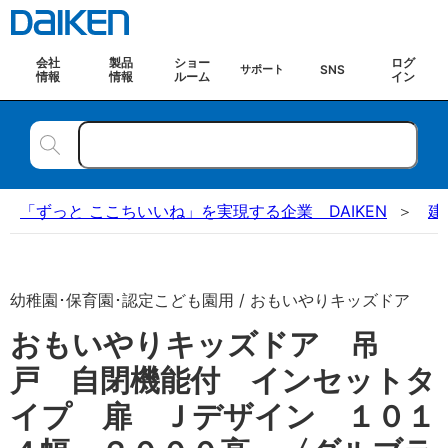
会社
製品
ショー
ログ
SNS
サポート
情報
情報
ルーム
イン
「ずっと ここちいいね」を実現する企業 DAIKEN
建
幼稚園･保育園･認定こども園用 / おもいやりキッズドア
おもいやりキッズドア 吊
戸 自閉機能付 インセットタ
イプ 扉 Ｊデザイン １０１