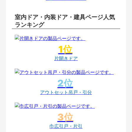
室内ドア・内装ドア・建具ページ人気
ランキング
片開きドア
アウトセット吊戸・引分
巾広引戸・片引