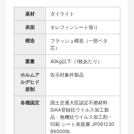
基材
ダイライト
表面
オレフィンシート張り
構造
フラッシュ構造（一部ベタ
芯）
重量
40kg以下（1枚あたり）
ホルムア
告示対象外製品
ルデヒド
規制
各種認定
国土交通大臣認定不燃材料
SIAA登録抗ウイルス加工製
品：無機抗ウイルス加工剤・
印刷 シート表面層 JP061230
9X0009L