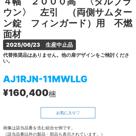
４幅 ２０００高 〈ダルブラ
ウン〉 左引 （両側サムター
ン錠 フィンガード）用 不燃
面材
2025/06/23　生産中止品
代替推奨品はありません。他の扉デザインをご検討くださ
い。
AJ1RJN-11MWLLG
¥160,400
梱
お気に入り
画像は該当品番を含む組合せ例です。
（該当品番以外の製品・部品も表示されています。）