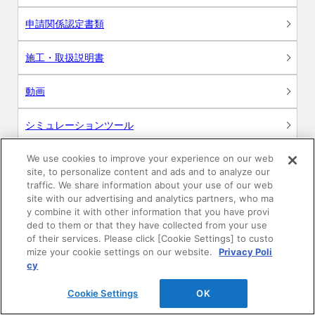
申請関係認定書類
施工・取扱説明書
動画
シミュレーションツール
24時間換気システム〈エアスマート〉
We use cookies to improve your experience on our web
簡易設計見積ソフト
site, to personalize content and ads and to analyze our
traffic. We share information about your use of our web
R&Dセンター環境測定・分析サービス
site with our advertising and analytics partners, who ma
y combine it with other information that you have provi
ded to them or that they have collected from your use
商品マスター申し込み
of their services. Please click [Cookie Settings] to custo
mize your cookie settings on our website.
Privacy Poli
cy
Cookie Settings
OK