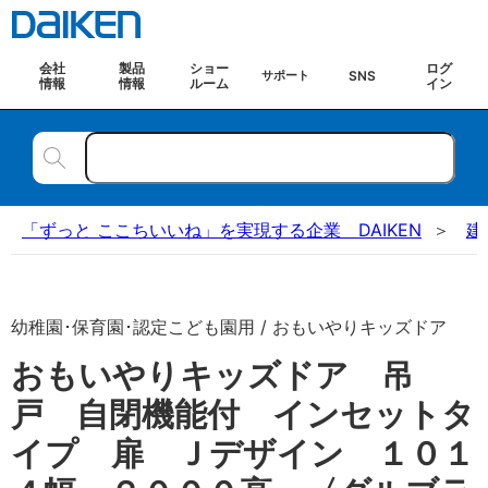
会社
製品
ショー
ログ
SNS
サポート
情報
情報
ルーム
イン
「ずっと ここちいいね」を実現する企業 DAIKEN
建
幼稚園･保育園･認定こども園用 / おもいやりキッズドア
おもいやりキッズドア 吊
戸 自閉機能付 インセットタ
イプ 扉 Ｊデザイン １０１