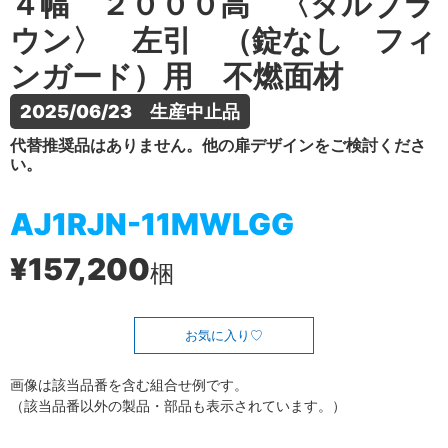
４幅 ２０００高 〈ダルブラ
ウン〉 左引 （錠なし フィ
ンガード）用 不燃面材
2025/06/23　生産中止品
代替推奨品はありません。他の扉デザインをご検討くださ
い。
AJ1RJN-11MWLGG
¥157,200
梱
お気に入り
画像は該当品番を含む組合せ例です。
（該当品番以外の製品・部品も表示されています。）