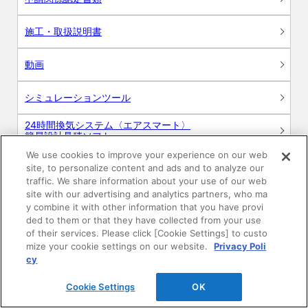
施工・取扱説明書
動画
シミュレーションツール
24時間換気システム〈エアスマート〉
簡易設計見積ソフト
We use cookies to improve your experience on our web
R&Dセンター環境測定・分析サービス
site, to personalize content and ads and to analyze our
traffic. We share information about your use of our web
site with our advertising and analytics partners, who ma
商品マスター申し込み
y combine it with other information that you have provi
ded to them or that they have collected from your use
of their services. Please click [Cookie Settings] to custo
mize your cookie settings on our website.
Privacy Poli
cy
Cookie Settings
OK
電子公告
このWEBサイトについて