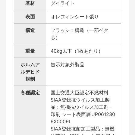
基材
ダイライト
表面
オレフィンシート張り
構造
フラッシュ構造（一部ベタ
芯）
重量
40kg以下（1枚あたり）
ホルムア
告示対象外製品
ルデヒド
規制
各種認定
国土交通大臣認定不燃材料
SIAA登録抗ウイルス加工製
品：無機抗ウイルス加工剤・
印刷 シート表面層 JP061230
9X0009L
SIAA登録抗菌加工製品：無機