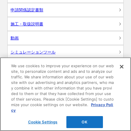
申請関係認定書類
施工・取扱説明書
動画
シミュレーションツール
24時間換気システム〈エアスマート〉
We use cookies to improve your experience on our web
簡易設計見積ソフト
site, to personalize content and ads and to analyze our
traffic. We share information about your use of our web
R&Dセンター環境測定・分析サービス
site with our advertising and analytics partners, who ma
y combine it with other information that you have provi
ded to them or that they have collected from your use
商品マスター申し込み
of their services. Please click [Cookie Settings] to custo
mize your cookie settings on our website.
Privacy Poli
cy
Cookie Settings
OK