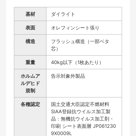
基材
ダイライト
表面
オレフィンシート張り
構造
フラッシュ構造（一部ベタ
芯）
重量
40kg以下（1枚あたり）
ホルムア
告示対象外製品
ルデヒド
規制
各種認定
国土交通大臣認定不燃材料
SIAA登録抗ウイルス加工製
品：無機抗ウイルス加工剤・
印刷 シート表面層 JP061230
9X0009L