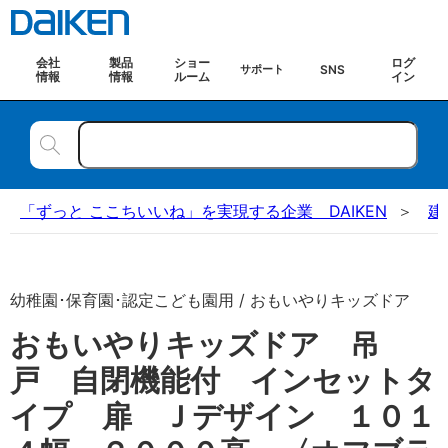
会社
製品
ショー
ログ
SNS
サポート
情報
情報
ルーム
イン
「ずっと ここちいいね」を実現する企業 DAIKEN
建
幼稚園･保育園･認定こども園用 / おもいやりキッズドア
おもいやりキッズドア 吊
戸 自閉機能付 インセットタ
イプ 扉 Ｊデザイン １０１