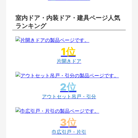
室内ドア・内装ドア・建具ページ人気
ランキング
片開きドア
アウトセット吊戸・引分
巾広引戸・片引