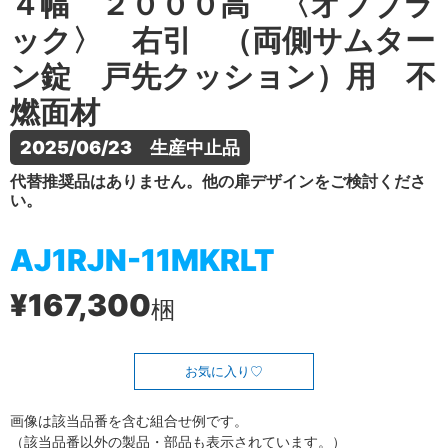
４幅 ２０００高 〈オフブラ
ック〉 右引 （両側サムター
ン錠 戸先クッション）用 不
燃面材
2025/06/23　生産中止品
代替推奨品はありません。他の扉デザインをご検討くださ
い。
AJ1RJN-11MKRLT
¥167,300
梱
お気に入り
画像は該当品番を含む組合せ例です。
（該当品番以外の製品・部品も表示されています。）