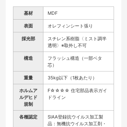
基材
MDF
表面
オレフィンシート張り
採光部
スチレン系樹脂〈ミスト調半
透明〉※取外し不可
構造
フラッシュ構造（一部ベタ
芯）
重量
35kg以下（1枚あたり）
ホルムア
F☆☆☆☆ 住宅部品表示ガイ
ルデヒド
ドライン
規制
各種認定
SIAA登録抗ウイルス加工製
品：無機抗ウイルス加工剤・