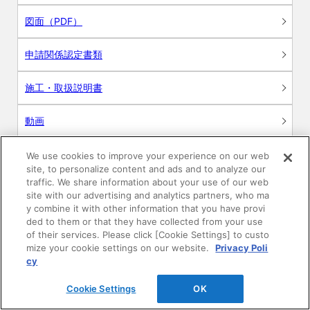
図面（PDF）
申請関係認定書類
施工・取扱説明書
動画
シミュレーションツール
We use cookies to improve your experience on our web
site, to personalize content and ads and to analyze our
24時間換気システム〈エアスマート〉
traffic. We share information about your use of our web
簡易設計見積ソフト
site with our advertising and analytics partners, who ma
y combine it with other information that you have provi
R&Dセンター環境測定・分析サービス
ded to them or that they have collected from your use
of their services. Please click [Cookie Settings] to custo
mize your cookie settings on our website.
Privacy Poli
商品マスター申し込み
cy
Cookie Settings
OK