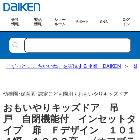
会社
製品
ショー
ログ
SNS
サポート
情報
情報
ルーム
イン
「ずっと ここちいいね」を実現する企業 DAIKEN
建
幼稚園･保育園･認定こども園用 / おもいやりキッズドア
おもいやりキッズドア 吊
戸 自閉機能付 インセットタ
イプ 扉 Ｆデザイン １０１