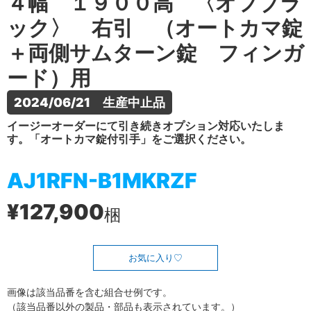
４幅 １９００高 〈オフブラ
ック〉 右引 （オートカマ錠
＋両側サムターン錠 フィンガ
ード）用
2024/06/21　生産中止品
イージーオーダーにて引き続きオプション対応いたしま
す。「オートカマ錠付引手」をご選択ください。
AJ1RFN-B1MKRZF
¥127,900
梱
お気に入り
画像は該当品番を含む組合せ例です。
（該当品番以外の製品・部品も表示されています。）