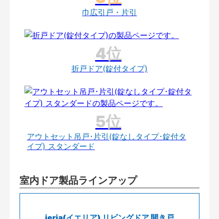
巾広引戸・片引
折戸ドア(錠付タイプ)
アウトセット吊戸･片引(錠なしタイプ･錠付タ
イプ) スタンダード
室内ドア製品ラインアップ
ieria(イエリア) リビングドア 開き戸