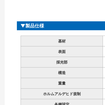
製品仕様
基材
表面
採光部
構造
重量
ホルムアルデヒド規制
各種認定