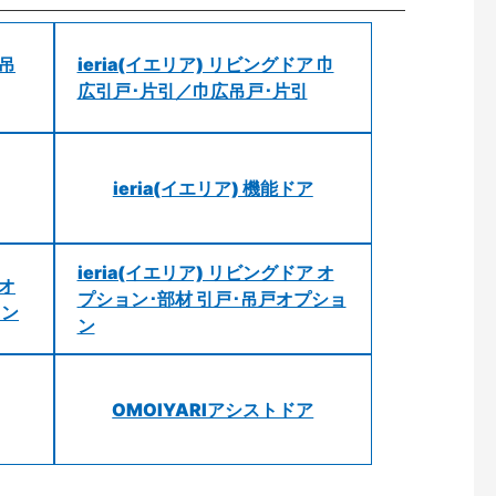
 吊
ieria(イエリア) リビングドア 巾
広引戸･片引／巾広吊戸･片引
ieria(イエリア) 機能ドア
ieria(イエリア) リビングドア オ
 オ
プション･部材 引戸･吊戸オプショ
ョン
ン
OMOIYARIアシストドア