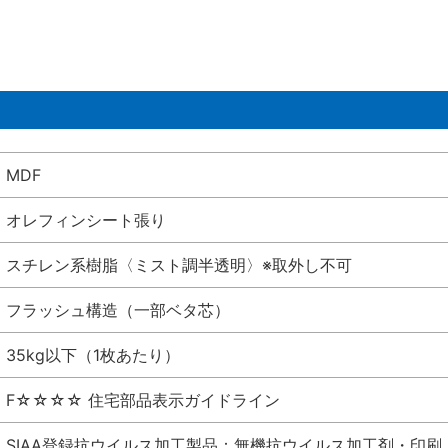
MDF
オレフィンシート張り
スチレン系樹脂〈ミスト調半透明〉※取外し不可
フラッシュ構造（一部ベタ芯）
35kg以下（1枚あたり）
F☆☆☆☆ 住宅部品表示ガイドライン
SIAA登録抗ウイルス加工製品：無機抗ウイルス加工剤・印刷 シート