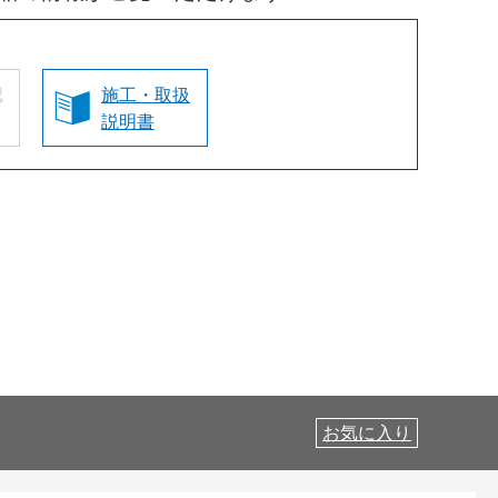
認
施工・取扱
説明書
お気に入り