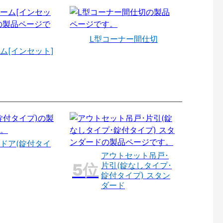
L型コーナー間仕切
ム[インセット]
ドア(錠付タイ
アウトセット吊戸･
片引(錠なしタイプ･
錠付タイプ) スタン
ダード