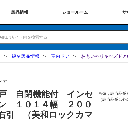
製品
情報
ショー
ルーム
サ
N
建材製品情報
室内ドア
おもいやりキッズドア(
ドア
戸 自閉機能付 インセ
画像は該当品番
（該当品番以外
ン １０１４幅 ２００
右引 （美和ロックカマ