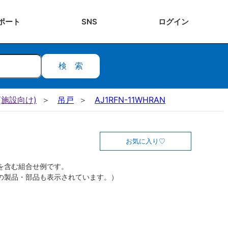
ポート
SNS
ログ
イン
検索
施設向け)
吊戸
AJ1RFN-11WHRAN
お気に入り
を含む組合せ例です。
の製品・部品も表示されています。）