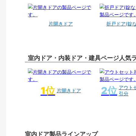
片開きドア
折戸ドア(錠
室内ドア・内装ドア・建具ページ人気
アウト
片開きドア
引分
室内ドア製品ラインアップ