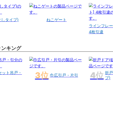
なしタイプ)
ねこゲート
ラインフレー
4枚引違
ランキング
セット吊戸・
折戸
巾広引戸・片引
プ)