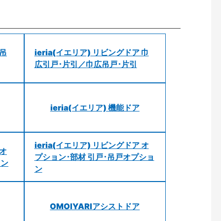
 吊
ieria(イエリア) リビングドア 巾
広引戸･片引／巾広吊戸･片引
ieria(イエリア) 機能ドア
ieria(イエリア) リビングドア オ
 オ
プション･部材 引戸･吊戸オプショ
ョン
ン
OMOIYARIアシストドア