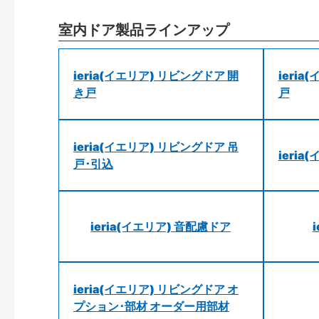
室内ドア製品ラインアップ
ieria(イエリア) リビングドア 開
ieri
き戸
戸
ieria(イエリア) リビングドア 吊
ieri
戸･引込
ieria(イエリア) 音配慮ドア
ieria(イエリア) リビングドア オ
プション･部材 オーダー用部材