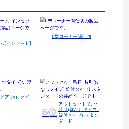
L型コーナー間仕切
ム[インセット]
ドア(錠付タイ
アウトセット吊戸･
片引(錠なしタイプ･
錠付タイプ) スタン
ダード