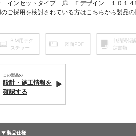
付 インセットタイプ 扉 Ｆデザイン １０１４
用のご採用を検討されている方はこちらから製品の
BIM用テク
申請関係
図面PDF
スチャー
定書類
この製品の
設計・施工情報を
確認する
製品仕様