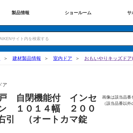
製品
情報
ショー
ルーム
サ
N
建材製品情報
室内ドア
おもいやりキッズドア(
ドア
戸 自閉機能付 インセ
画像は該当品番
（該当品番以外
ン １０１４幅 ２００
 右引 （オートカマ錠