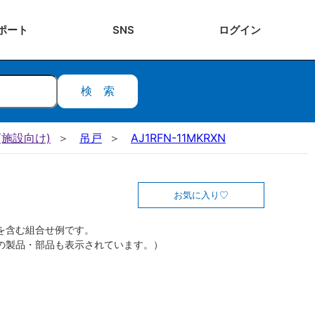
ポート
SNS
ログ
イン
検索
施設向け)
吊戸
AJ1RFN-11MKRXN
お気に入り
を含む組合せ例です。
の製品・部品も表示されています。）