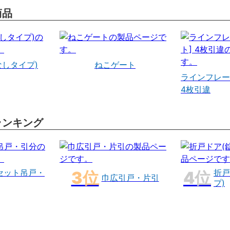
商品
なしタイプ)
ねこゲート
ラインフレー
4枚引違
ランキング
セット吊戸・
折戸
巾広引戸・片引
プ)