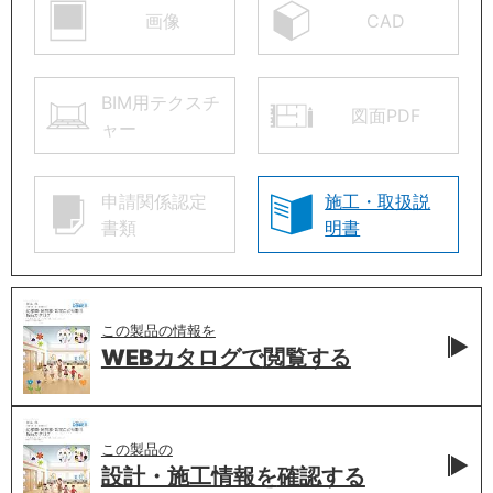
画像
CAD
BIM用テクスチ
図面PDF
ャー
申請関係認定
施工・取扱説
書類
明書
この製品の情報を
WEBカタログで
閲覧する
この製品の
設計・施工情報を
確認する