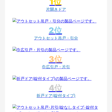
片開きドア
アウトセット吊戸・引分
巾広引戸・片引
折戸ドア(錠付タイプ)