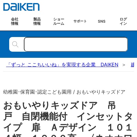
会社
製品
ショー
ログ
SNS
サポート
情報
情報
ルーム
イン
「ずっと ここちいいね」を実現する企業 DAIKEN
建
幼稚園･保育園･認定こども園用 / おもいやりキッズドア
おもいやりキッズドア 吊
戸 自閉機能付 インセットタ
イプ 扉 Ａデザイン １０１