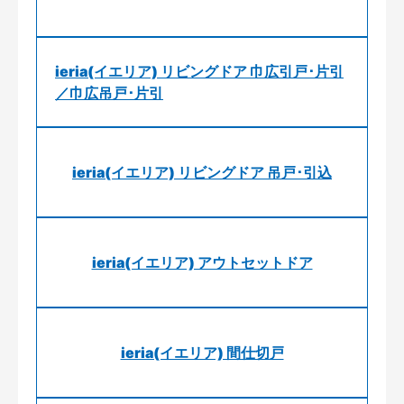
ieria(イエリア) リビングドア 巾広引戸･片引
／巾広吊戸･片引
ieria(イエリア) リビングドア 吊戸･引込
ieria(イエリア) アウトセットドア
ieria(イエリア) 間仕切戸