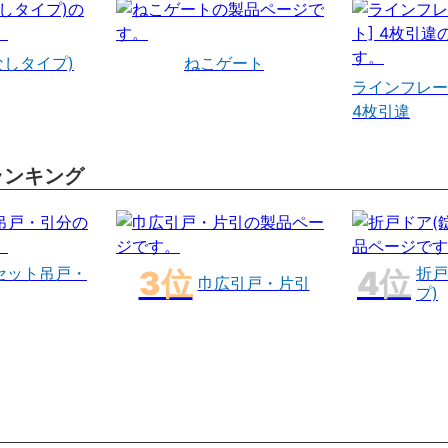
なしタイプ)
ねこゲート
ラインフレー
4枚引違
ランキング
セット吊戸・
折戸
巾広引戸・片引
プ)