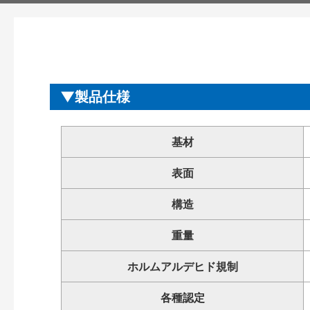
製品仕様
基材
表面
構造
重量
ホルムアルデヒド規制
各種認定