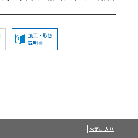
認
施工・取扱
説明書
お気に入り