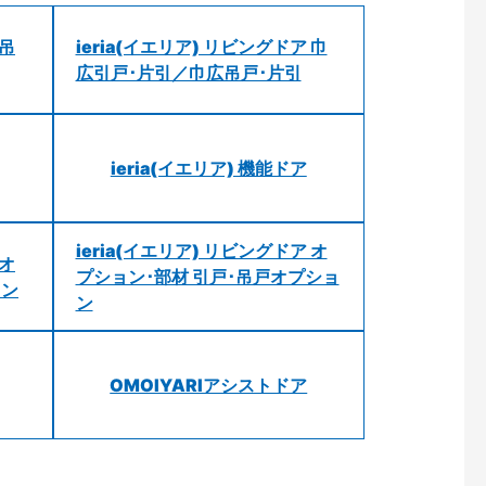
 吊
ieria(イエリア) リビングドア 巾
広引戸･片引／巾広吊戸･片引
ieria(イエリア) 機能ドア
ieria(イエリア) リビングドア オ
 オ
プション･部材 引戸･吊戸オプショ
ョン
ン
OMOIYARIアシストドア