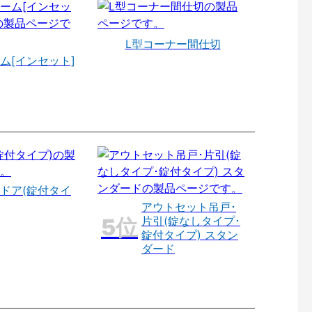
L型コーナー間仕切
ム[インセット]
ドア(錠付タイ
アウトセット吊戸･
片引(錠なしタイプ･
錠付タイプ) スタン
ダード