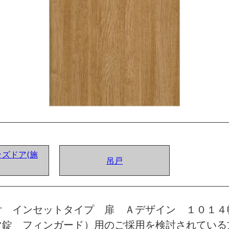
ズドア(施
吊戸
付 インセットタイプ 扉 Ａデザイン １０１４
マ錠 フィンガード）用のご採用を検討されている