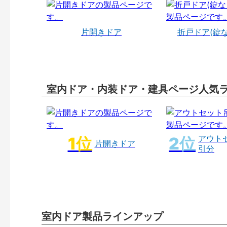
片開きドア
折戸ドア(錠
室内ドア・内装ドア・建具ページ人気
アウト
片開きドア
引分
室内ドア製品ラインアップ