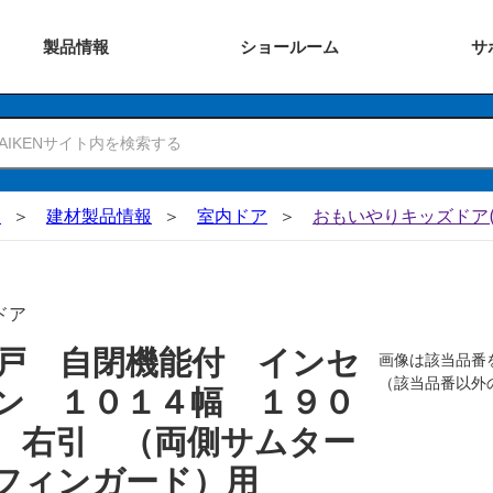
製品
情報
ショー
ルーム
サ
N
建材製品情報
室内ドア
おもいやりキッズドア(
ドア
戸 自閉機能付 インセ
画像は該当品番
（該当品番以外
ン １０１４幅 １９０
 右引 （両側サムター
フィンガード）用