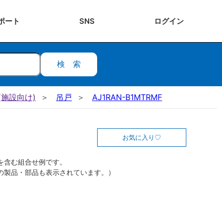
ポート
SNS
ログ
イン
検索
施設向け)
吊戸
AJ1RAN-B1MTRMF
お気に入り
を含む組合せ例です。
の製品・部品も表示されています。）