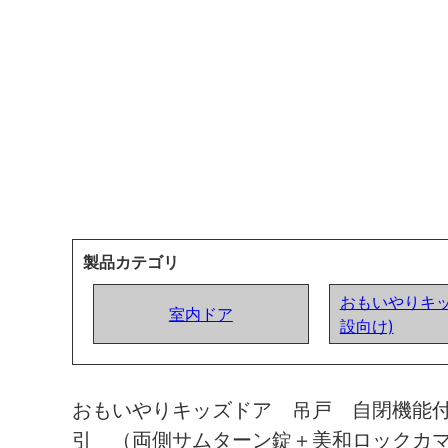
製品カテゴリ
おもいやりキッ
室内ドア
設向け)
おもいやりキッズドア 吊戸 自閉機能
引 （両側サムターン錠＋美和ロックカ