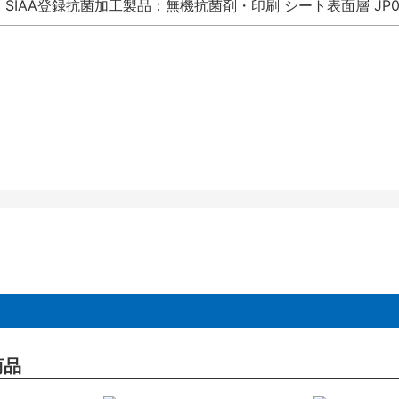
SIAA登録抗菌加工製品：無機抗菌剤・印刷 シート表面層 JP012
商品