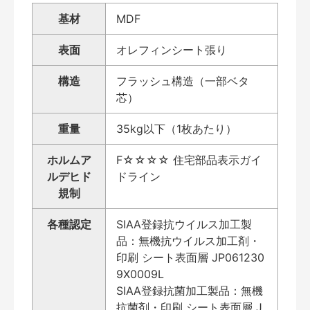
基材
MDF
表面
オレフィンシート張り
構造
フラッシュ構造（一部ベタ
芯）
重量
35kg以下（1枚あたり）
ホルムア
F☆☆☆☆ 住宅部品表示ガイ
ルデヒド
ドライン
規制
各種認定
SIAA登録抗ウイルス加工製
品：無機抗ウイルス加工剤・
印刷 シート表面層 JP061230
9X0009L
SIAA登録抗菌加工製品：無機
抗菌剤・印刷 シート表面層 J