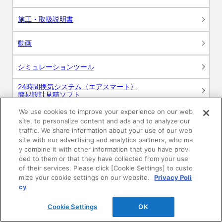
施工・取扱説明書
動画
シミュレーションツール
24時間換気システム〈エアスマート〉
簡易設計見積ソフト
We use cookies to improve your experience on our web
R&Dセンター環境測定・分析サービス
site, to personalize content and ads and to analyze our
traffic. We share information about your use of our web
商品マスター申し込み
site with our advertising and analytics partners, who ma
y combine it with other information that you have provi
ded to them or that they have collected from your use
of their services. Please click [Cookie Settings] to custo
mize your cookie settings on our website.
Privacy Poli
cy
Cookie Settings
OK
電子公告
このWEBサイトについて