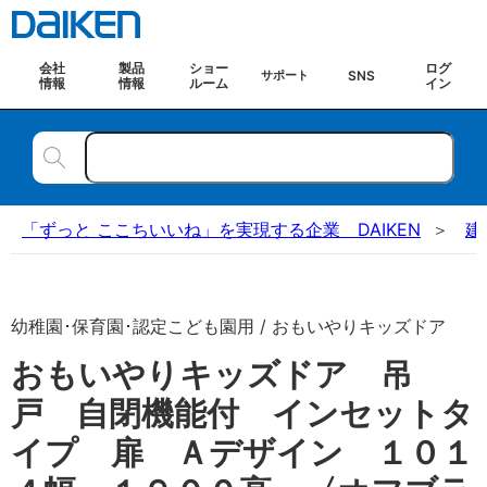
会社
製品
ショー
ログ
SNS
サポート
情報
情報
ルーム
イン
「ずっと ここちいいね」を実現する企業 DAIKEN
建
幼稚園･保育園･認定こども園用 / おもいやりキッズドア
おもいやりキッズドア 吊
戸 自閉機能付 インセットタ
イプ 扉 Ａデザイン １０１