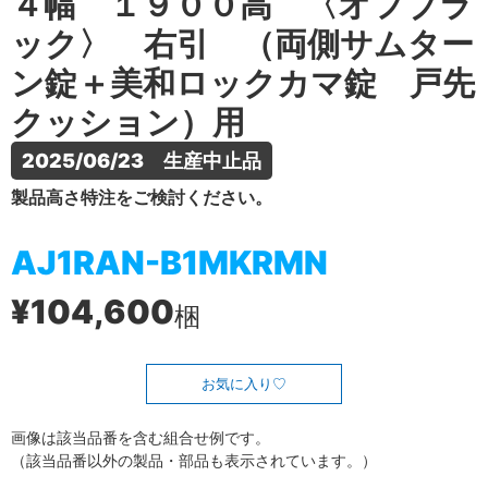
４幅 １９００高 〈オフブラ
ック〉 右引 （両側サムター
ン錠＋美和ロックカマ錠 戸先
クッション）用
2025/06/23　生産中止品
製品高さ特注をご検討ください。
AJ1RAN-B1MKRMN
¥104,600
梱
お気に入り
画像は該当品番を含む組合せ例です。
（該当品番以外の製品・部品も表示されています。）