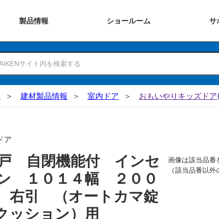
製品
情報
ショー
ルーム
サ
N
建材製品情報
室内ドア
おもいやりキッズドア(
ドア
戸 自閉機能付 インセ
画像は該当品番
（該当品番以外
ン １０１４幅 ２００
 右引 （オートカマ錠
クッション）用