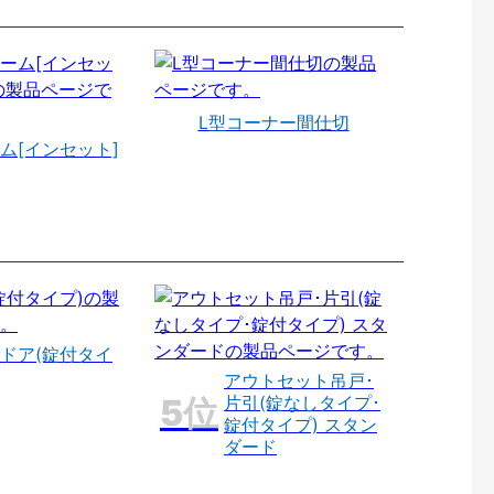
L型コーナー間仕切
ム[インセット]
ドア(錠付タイ
アウトセット吊戸･
片引(錠なしタイプ･
錠付タイプ) スタン
ダード