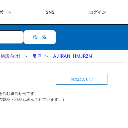
ポート
SNS
ログ
イン
検索
施設向け)
吊戸
AJ1RAN-11MJRZN
お気に入り
を含む組合せ例です。
の製品・部品も表示されています。）