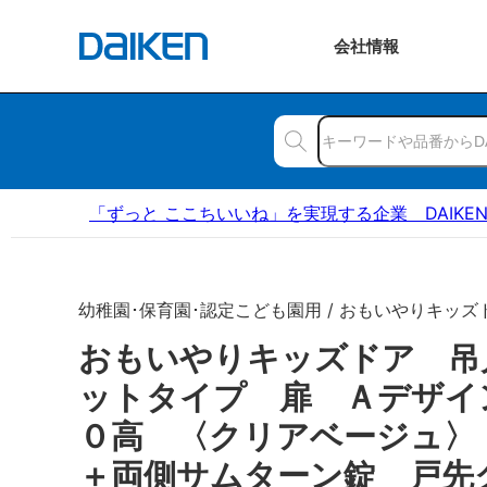
会社
情報
「ずっと ここちいいね」を実現する企業 DAIKE
幼稚園･保育園･認定こども園用 / おもいやりキッズ
おもいやりキッズドア 吊
ットタイプ 扉 Ａデザイ
０高 〈クリアベージュ〉
＋両側サムターン錠 戸先