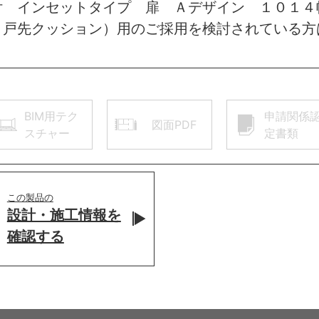
付 インセットタイプ 扉 Ａデザイン １０１４
 戸先クッション）用のご採用を検討されている方
BIM用テク
申請関係
図面PDF
スチャー
定書類
この製品の
設計・施工情報を
確認する