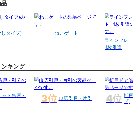
商品
なしタイプ)
ねこゲート
ラインフレー
4枚引違
ランキング
セット吊戸・
折戸
巾広引戸・片引
プ)