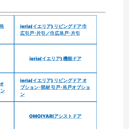
 吊
ieria(イエリア) リビングドア 巾
広引戸･片引／巾広吊戸･片引
ieria(イエリア) 機能ドア
ieria(イエリア) リビングドア オ
 オ
プション･部材 引戸･吊戸オプショ
ョン
ン
OMOIYARIアシストドア