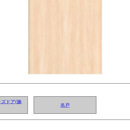
ズドア(施
吊戸