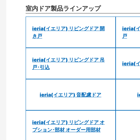
室内ドア製品ラインアップ
ieria(イエリア) リビングドア 開
ieri
き戸
戸
ieria(イエリア) リビングドア 吊
ieri
戸･引込
ieria(イエリア) 音配慮ドア
ieria(イエリア) リビングドア オ
プション･部材 オーダー用部材