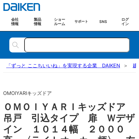
会社
製品
ショー
ログ
SNS
サポート
情報
情報
ルーム
イン
「ずっと ここちいいね」を実現する企業 DAIKEN
建
OMOIYARIキッズドア
ＯＭＯＩＹＡＲＩキッズドア
吊戸 引込タイプ 扉 Ｗデザ
イン １０１４幅 ２０００