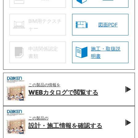
BIM用テクスチ
図面PDF
ャー
申請関係認定
施工・取扱説
書類
明書
この製品の情報を
WEBカタログで
閲覧する
この製品の
設計・施工情報を
確認する