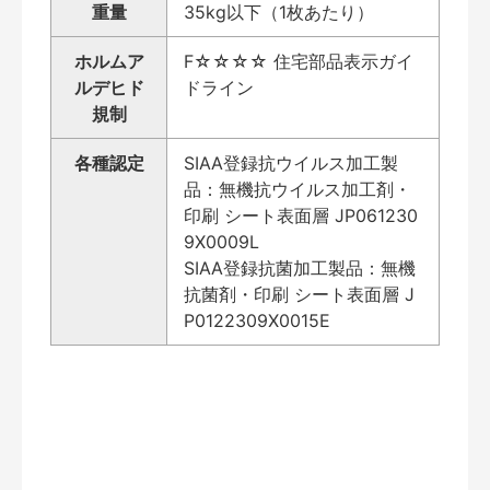
重量
35kg以下（1枚あたり）
ホルムア
F☆☆☆☆ 住宅部品表示ガイ
ルデヒド
ドライン
規制
各種認定
SIAA登録抗ウイルス加工製
品：無機抗ウイルス加工剤・
印刷 シート表面層 JP061230
9X0009L
SIAA登録抗菌加工製品：無機
抗菌剤・印刷 シート表面層 J
P0122309X0015E