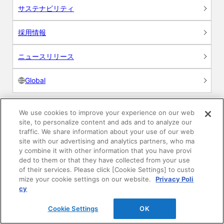
サステナビリティ
採用情報
ニュースリリース
Global
We use cookies to improve your experience on our web
site, to personalize content and ads and to analyze our
製品情報
traffic. We share information about your use of our web
site with our advertising and analytics partners, who ma
素材情報
y combine it with other information that you have provi
ded to them or that they have collected from your use
of their services. Please click [Cookie Settings] to custo
建材製品情報 総合TOP
mize your cookie settings on our website.
Privacy Poli
cy
住宅向け
Cookie Settings
OK
公共・商業施設向け