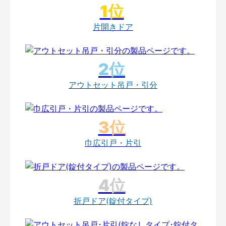
片開きドア
アウトセット吊戸・引分
巾広引戸・片引
折戸ドア(錠付タイプ)