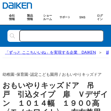
会社
製品
ショー
ログ
SNS
サポート
情報
情報
ルーム
イン
「ずっと ここちいいね」を実現する企業 DAIKEN
建
幼稚園･保育園･認定こども園用 / おもいやりキッズドア
おもいやりキッズドア 吊
戸 引込タイプ 扉 Ｖデザイ
ン １０１４幅 １９００高