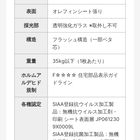
表面
オレフィンシート張り
採光部
透明強化ガラス ※取外し不可
構造
フラッシュ構造（一部ベタ
芯）
重量
35kg以下（1枚あたり）
ホルムア
F☆☆☆☆ 住宅部品表示ガイ
ルデヒド
ドライン
規制
各種認定
SIAA登録抗ウイルス加工製
品：無機抗ウイルス加工剤・
印刷 シート表面層 JP061230
9X0009L
SIAA登録抗菌加工製品：無機