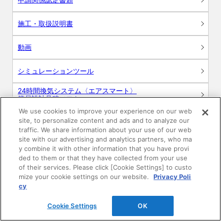
施工・取扱説明書
動画
シミュレーションツール
24時間換気システム〈エアスマート〉
簡易設計見積ソフト
We use cookies to improve your experience on our web
R&Dセンター環境測定・分析サービス
site, to personalize content and ads and to analyze our
traffic. We share information about your use of our web
site with our advertising and analytics partners, who ma
商品マスター申し込み
y combine it with other information that you have provi
ded to them or that they have collected from your use
of their services. Please click [Cookie Settings] to custo
mize your cookie settings on our website.
Privacy Poli
cy
Cookie Settings
OK
電子公告
このWEBサイトについて