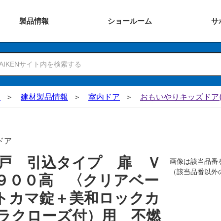
製品
情報
ショー
ルーム
サ
N
建材製品情報
室内ドア
おもいやりキッズドア(
ドア
戸 引込タイプ 扉 Ｖ
画像は該当品番
（該当品番以外
９００高 〈クリアベー
トカマ錠＋美和ロックカ
ラクローズ付）用 不燃