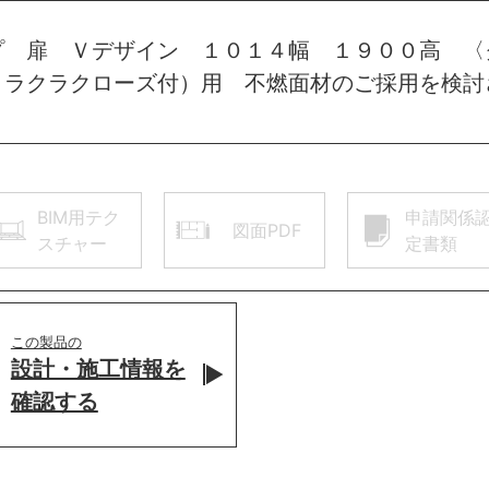
プ 扉 Ｖデザイン １０１４幅 １９００高 〈
 ラクラクローズ付）用 不燃面材のご採用を検討
BIM用テク
申請関係
図面PDF
スチャー
定書類
この製品の
設計・施工情報を
確認する