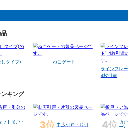
商品
なしタイプ)
ねこゲート
ラインフレー
4枚引違
ランキング
セット吊戸・
折戸
巾広引戸・片引
プ)