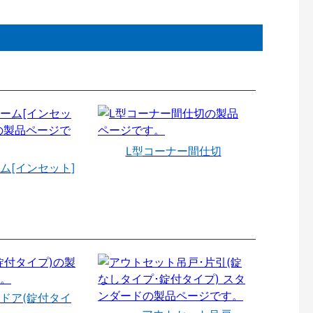
L型コーナー間仕切
ム[インセット]
ドア(錠付タイ