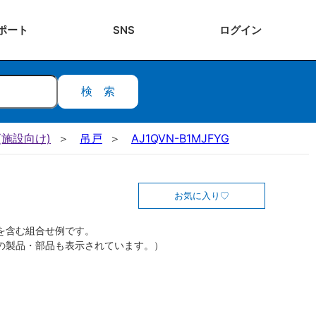
ポート
SNS
ログ
イン
検索
施設向け)
吊戸
AJ1QVN-B1MJFYG
お気に入り
を含む組合せ例です。
の製品・部品も表示されています。）