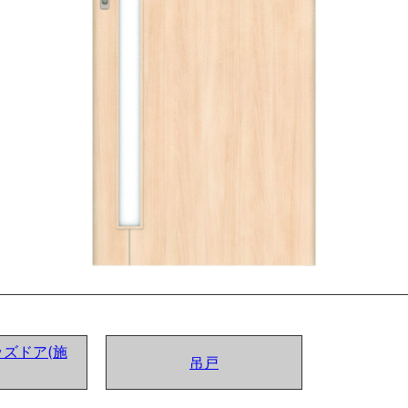
ズドア(施
吊戸