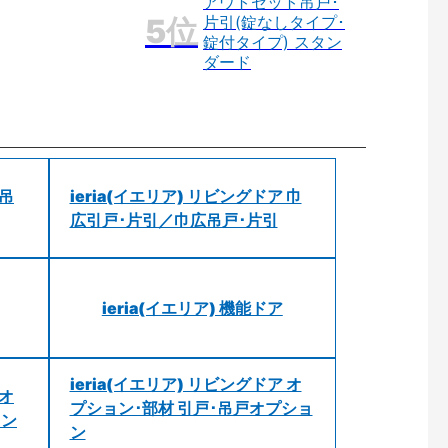
アウトセット吊戸･
片引(錠なしタイプ･
錠付タイプ) スタン
ダード
 吊
ieria(イエリア) リビングドア 巾
広引戸･片引／巾広吊戸･片引
ieria(イエリア) 機能ドア
ieria(イエリア) リビングドア オ
 オ
プション･部材 引戸･吊戸オプショ
ョン
ン