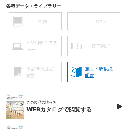
各種データ・ライブラリー
画像
CAD
BIM用テクスチ
図面PDF
ャー
申請関係認定
施工・取扱説
書類
明書
この製品の情報を
WEBカタログで
閲覧する