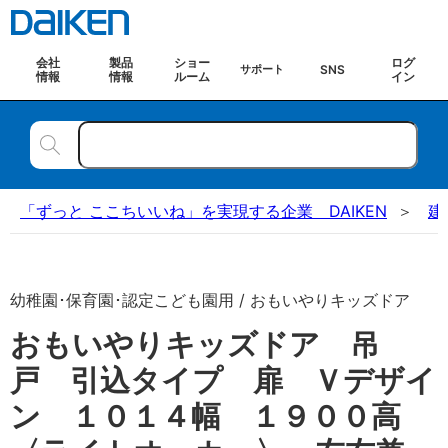
会社
製品
ショー
ログ
SNS
サポート
情報
情報
ルーム
イン
「ずっと ここちいいね」を実現する企業 DAIKEN
建
幼稚園･保育園･認定こども園用 / おもいやりキッズドア
おもいやりキッズドア 吊
戸 引込タイプ 扉 Ｖデザイ
ン １０１４幅 １９００高