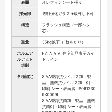
表面
オレフィンシート張り
採光部
透明強化ガラス ※取外し不可
構造
フラッシュ構造（一部ベタ
芯）
重量
35kg以下（1枚あたり）
ホルムア
F☆☆☆☆ 住宅部品表示ガイ
ルデヒド
ドライン
規制
各種認定
SIAA登録抗ウイルス加工製
品：無機抗ウイルス加工剤・
印刷 シート表面層 JP061230
9X0009L
SIAA登録抗菌加工製品：無機
抗菌剤・印刷 シート表面層 J