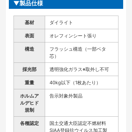
製品仕様
基材
ダイライト
表面
オレフィンシート張り
構造
フラッシュ構造（一部ベタ
芯）
採光部
透明強化ガラス※取外し不可
重量
40kg以下（1枚あたり）
ホルムア
告示対象外製品
ルデヒド
規制
各種認定
国土交通大臣認定不燃材料
SIAA登録抗ウイルス加工製