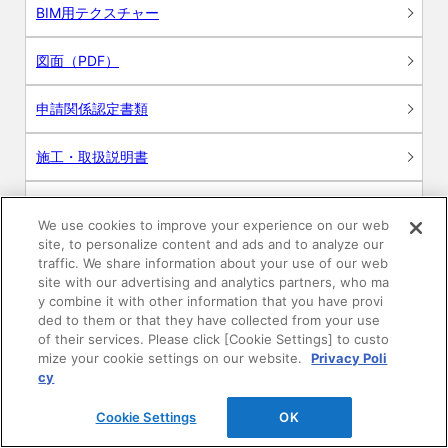
BIM用テクスチャー
図面（PDF）
申請関係認定書類
施工・取扱説明書
動画
We use cookies to improve your experience on our web
site, to personalize content and ads and to analyze our
シミュレーションツール
traffic. We share information about your use of our web
site with our advertising and analytics partners, who ma
24時間換気システム〈エアスマート〉
y combine it with other information that you have provi
簡易設計見積ソフト
ded to them or that they have collected from your use
of their services. Please click [Cookie Settings] to custo
R&Dセンター環境測定・分析サービス
mize your cookie settings on our website.
Privacy Poli
cy
商品マスター申し込み
Cookie Settings
OK