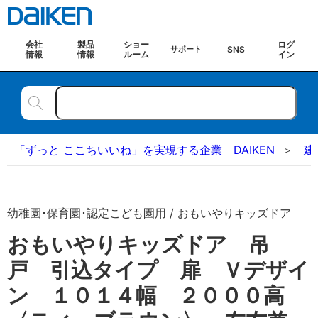
会社
製品
ショー
ログ
SNS
サポート
情報
情報
ルーム
イン
「ずっと ここちいいね」を実現する企業 DAIKEN
建
幼稚園･保育園･認定こども園用 / おもいやりキッズドア
おもいやりキッズドア 吊
戸 引込タイプ 扉 Ｖデザイ
ン １０１４幅 ２０００高