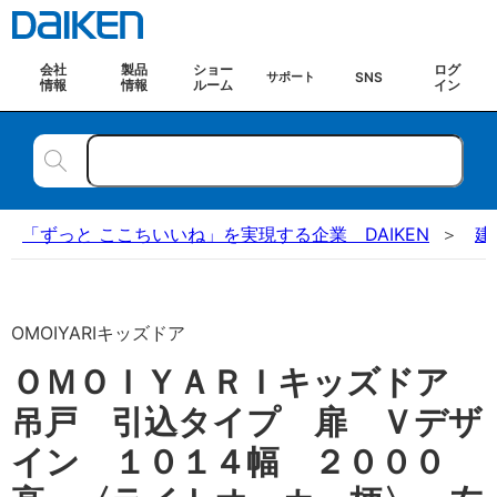
会社
製品
ショー
ログ
SNS
サポート
情報
情報
ルーム
イン
「ずっと ここちいいね」を実現する企業 DAIKEN
建
OMOIYARIキッズドア
ＯＭＯＩＹＡＲＩキッズドア
吊戸 引込タイプ 扉 Ｖデザ
イン １０１４幅 ２０００