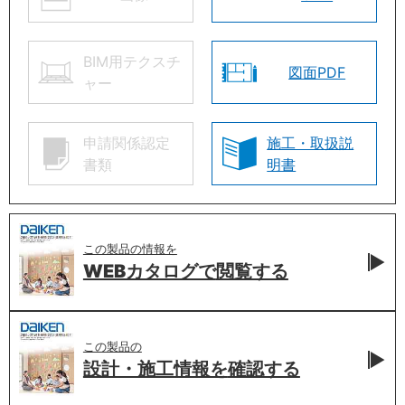
BIM用テクスチ
図面PDF
ャー
申請関係認定
施工・取扱説
書類
明書
この製品の情報を
WEBカタログで
閲覧する
この製品の
設計・施工情報を
確認する