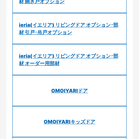
材 開き戸オプション
ieria(イエリア) リビングドア オプション･部
材 引戸･吊戸オプション
ieria(イエリア) リビングドア オプション･部
材 オーダー用部材
OMOIYARIドア
OMOIYARIキッズドア