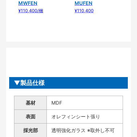
MWFEN
MUFEN
¥110,400/梱
¥110,400
製品仕様
基材
MDF
表面
オレフィンシート張り
採光部
透明強化ガラス ※取外し不可