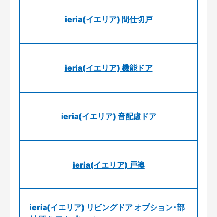
ieria(イエリア) 間仕切戸
ieria(イエリア) 機能ドア
ieria(イエリア) 音配慮ドア
ieria(イエリア) 戸襖
ieria(イエリア) リビングドア オプション･部