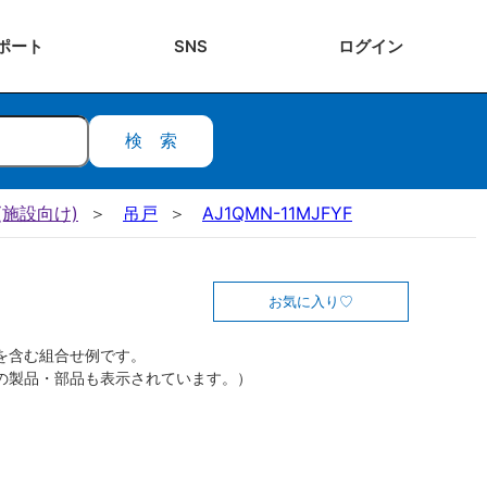
ポート
SNS
ログ
イン
検索
施設向け)
吊戸
AJ1QMN-11MJFYF
お気に入り
を含む組合せ例です。
の製品・部品も表示されています。）