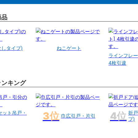
商品
なしタイプ)
ねこゲート
ラインフレー
4枚引違
ランキング
セット吊戸・
折戸
巾広引戸・片引
プ)