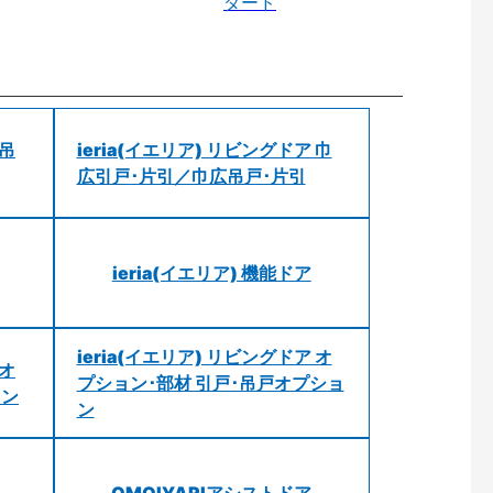
ダード
 吊
ieria(イエリア) リビングドア 巾
広引戸･片引／巾広吊戸･片引
ieria(イエリア) 機能ドア
ieria(イエリア) リビングドア オ
 オ
プション･部材 引戸･吊戸オプショ
ョン
ン
OMOIYARIアシストドア