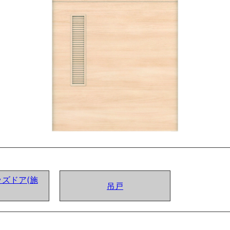
ズドア(施
吊戸