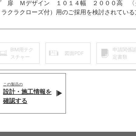
プ 扉 Ｍデザイン １０１４幅 ２０００高 〈
 ラクラクローズ付）用のご採用を検討されている
BIM用テク
申請関係
図面PDF
スチャー
定書類
この製品の
設計・施工情報を
確認する