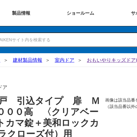
製品
情報
ショー
ルーム
サ
N
建材製品情報
室内ドア
おもいやりキッズドア(
ドア
戸 引込タイプ 扉 Ｍ
画像は該当品番
（該当品番以外
０００高 〈クリアベー
トカマ錠＋美和ロックカ
ラクローズ付）用