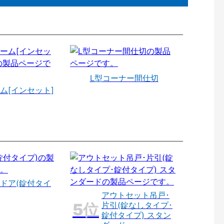
L型コーナー間仕切
ム[インセット]
ドア(錠付タイ
アウトセット吊戸･
片引(錠なしタイプ･
錠付タイプ) スタン