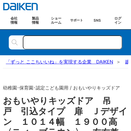
会社
製品
ショー
ログ
SNS
サポート
情報
情報
ルーム
イン
「ずっと ここちいいね」を実現する企業 DAIKEN
建
幼稚園･保育園･認定こども園用 / おもいやりキッズドア
おもいやりキッズドア 吊
戸 引込タイプ 扉 Ｊデザイ
ン １０１４幅 １９００高