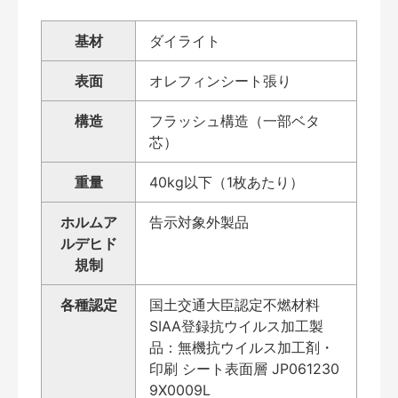
基材
ダイライト
表面
オレフィンシート張り
構造
フラッシュ構造（一部ベタ
芯）
重量
40kg以下（1枚あたり）
ホルムア
告示対象外製品
ルデヒド
規制
各種認定
国土交通大臣認定不燃材料
SIAA登録抗ウイルス加工製
品：無機抗ウイルス加工剤・
印刷 シート表面層 JP061230
9X0009L