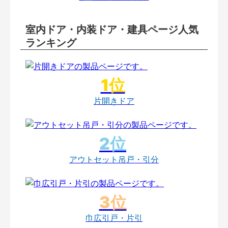
室内ドア・内装ドア・建具ページ人気
ランキング
片開きドア
アウトセット吊戸・引分
巾広引戸・片引