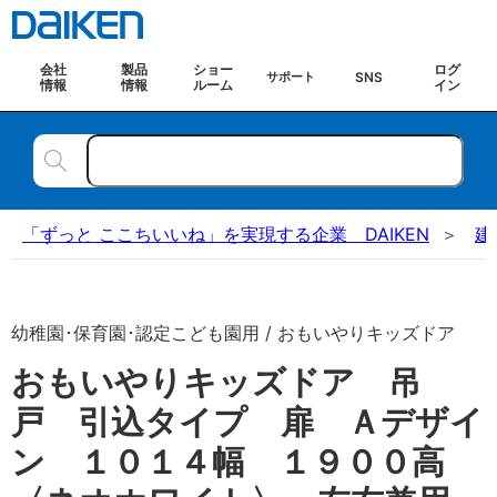
会社
製品
ショー
ログ
SNS
サポート
情報
情報
ルーム
イン
「ずっと ここちいいね」を実現する企業 DAIKEN
建
幼稚園･保育園･認定こども園用 / おもいやりキッズドア
おもいやりキッズドア 吊
戸 引込タイプ 扉 Ａデザイ
ン １０１４幅 １９００高