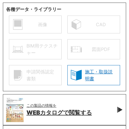
各種データ・ライブラリー
画像
CAD
BIM用テクスチ
図面PDF
ャー
申請関係認定
施工・取扱説
書類
明書
この製品の情報を
WEBカタログで
閲覧する