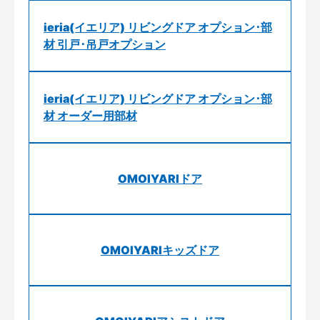
ieria(イエリア) リビングドア オプション･部
材 引戸･吊戸オプション
ieria(イエリア) リビングドア オプション･部
材 オーダー用部材
OMOIYARIドア
OMOIYARIキッズドア