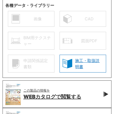
各種データ・ライブラリー
画像
CAD
BIM用テクスチ
図面PDF
ャー
申請関係認定
施工・取扱説
書類
明書
この製品の情報を
WEBカタログで
閲覧する