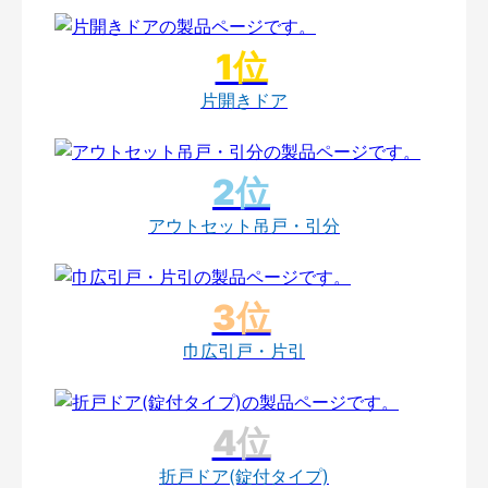
片開きドア
アウトセット吊戸・引分
巾広引戸・片引
折戸ドア(錠付タイプ)