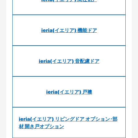
ieria(イエリア) 機能ドア
ieria(イエリア) 音配慮ドア
ieria(イエリア) 戸襖
ieria(イエリア) リビングドア オプション･部
材 開き戸オプション