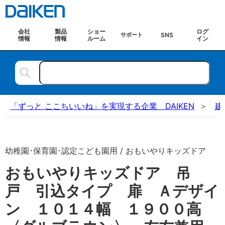
会社
製品
ショー
ログ
SNS
サポート
情報
情報
ルーム
イン
「ずっと ここちいいね」を実現する企業 DAIKEN
建
幼稚園･保育園･認定こども園用 / おもいやりキッズドア
おもいやりキッズドア 吊
戸 引込タイプ 扉 Ａデザイ
ン １０１４幅 １９００高