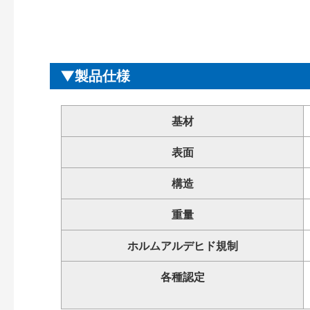
製品仕様
基材
表面
構造
重量
ホルムアルデヒド規制
各種認定