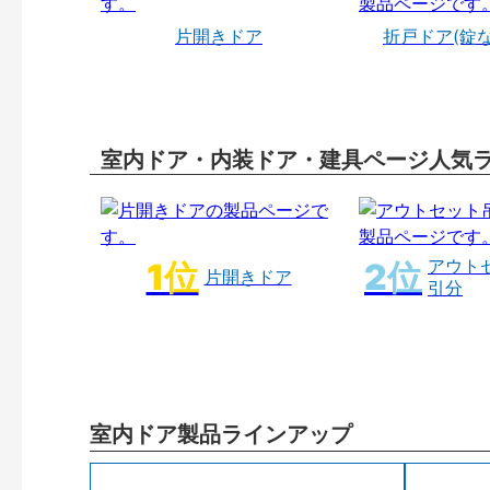
片開きドア
折戸ドア(錠
室内ドア・内装ドア・建具ページ人気
アウト
片開きドア
引分
室内ドア製品ラインアップ