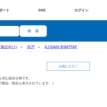
ポート
SNS
ログ
イン
検索
施設向け)
吊戸
AJ1QAN-B1MTFAF
お気に入り
を含む組合せ例です。
の製品・部品も表示されています。）