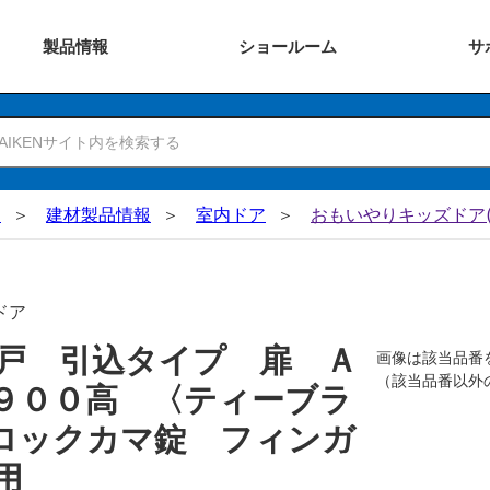
製品
情報
ショー
ルーム
サ
N
建材製品情報
室内ドア
おもいやりキッズドア(
ドア
戸 引込タイプ 扉 Ａ
画像は該当品番
（該当品番以外
９００高 〈ティーブラ
ロックカマ錠 フィンガ
用