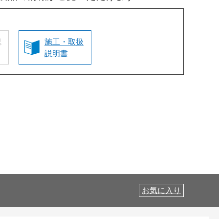
認
施工・取扱
説明書
お気に入り