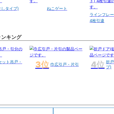
なしタイプ)
ねこゲート
ラインフレー
4枚引違
ランキング
セット吊戸・
折戸
巾広引戸・片引
プ)