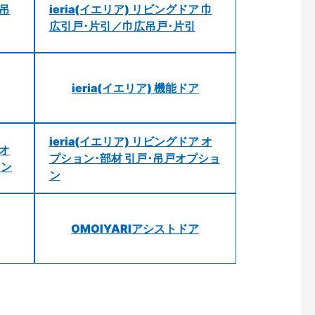
 吊
ieria(イエリア) リビングドア 巾
広引戸･片引／巾広吊戸･片引
ieria(イエリア) 機能ドア
ieria(イエリア) リビングドア オ
 オ
プション･部材 引戸･吊戸オプショ
ョン
ン
OMOIYARIアシストドア