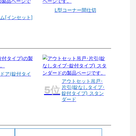
L型コーナー間仕切
ム[インセット]
ドア(錠付タイ
アウトセット吊戸･
片引(錠なしタイプ･
錠付タイプ) スタン
ダード