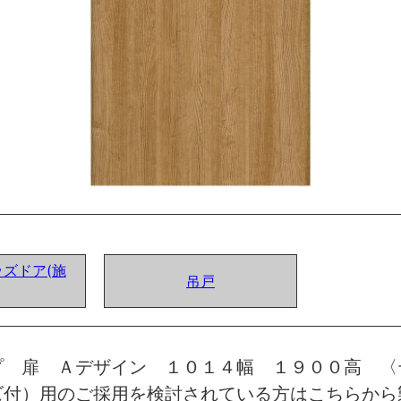
ズドア(施
吊戸
プ 扉 Ａデザイン １０１４幅 １９００高 〈
ズ付）用のご採用を検討されている方はこちらから