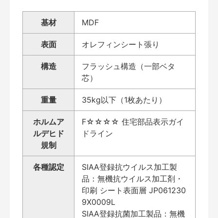
基材
MDF
表面
オレフィンシート張り
構造
フラッシュ構造（一部ベタ
芯）
重量
35kg以下（1枚あたり）
ホルムア
F☆☆☆☆ 住宅部品表示ガイ
ルデヒド
ドライン
規制
各種認定
SIAA登録抗ウイルス加工製
品：無機抗ウイルス加工剤・
印刷 シート表面層 JP061230
9X0009L
SIAA登録抗菌加工製品：無機