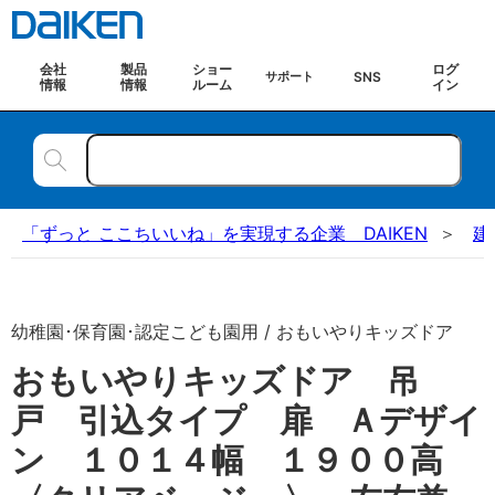
会社
製品
ショー
ログ
SNS
サポート
情報
情報
ルーム
イン
「ずっと ここちいいね」を実現する企業 DAIKEN
建
幼稚園･保育園･認定こども園用 / おもいやりキッズドア
おもいやりキッズドア 吊
戸 引込タイプ 扉 Ａデザイ
ン １０１４幅 １９００高