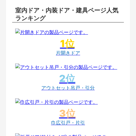
室内ドア・内装ドア・建具ページ人気
ランキング
片開きドア
アウトセット吊戸・引分
巾広引戸・片引