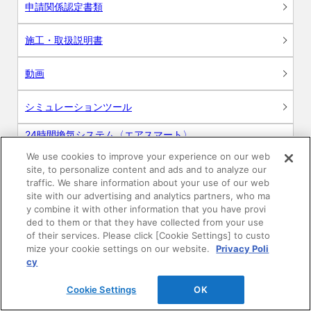
申請関係認定書類
施工・取扱説明書
動画
シミュレーションツール
24時間換気システム〈エアスマート〉
簡易設計見積ソフト
We use cookies to improve your experience on our web
site, to personalize content and ads and to analyze our
R&Dセンター環境測定・分析サービス
traffic. We share information about your use of our web
site with our advertising and analytics partners, who ma
商品マスター申し込み
y combine it with other information that you have provi
ded to them or that they have collected from your use
of their services. Please click [Cookie Settings] to custo
mize your cookie settings on our website.
Privacy Poli
cy
Cookie Settings
OK
電子公告
このWEBサイトについて