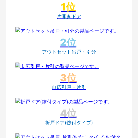
片開きドア
アウトセット吊戸・引分
巾広引戸・片引
折戸ドア(錠付タイプ)