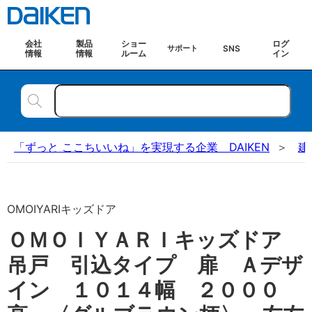
会社
製品
ショー
ログ
SNS
サポート
情報
情報
ルーム
イン
「ずっと ここちいいね」を実現する企業 DAIKEN
建
OMOIYARIキッズドア
ＯＭＯＩＹＡＲＩキッズドア
吊戸 引込タイプ 扉 Ａデザ
イン １０１４幅 ２０００