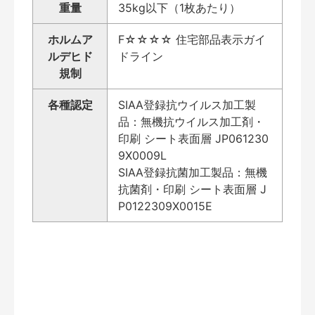
重量
35kg以下（1枚あたり）
ホルムア
F☆☆☆☆ 住宅部品表示ガイ
ルデヒド
ドライン
規制
各種認定
SIAA登録抗ウイルス加工製
品：無機抗ウイルス加工剤・
印刷 シート表面層 JP061230
9X0009L
SIAA登録抗菌加工製品：無機
抗菌剤・印刷 シート表面層 J
P0122309X0015E