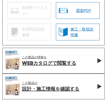
BIM用テクスチ
図面PDF
ャー
申請関係認定
施工・取扱説
書類
明書
この製品の情報を
WEBカタログで
閲覧する
この製品の
設計・施工情報を
確認する