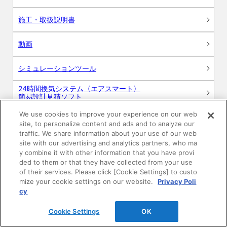
施工・取扱説明書
動画
シミュレーションツール
24時間換気システム〈エアスマート〉
簡易設計見積ソフト
We use cookies to improve your experience on our web
R&Dセンター環境測定・分析サービス
site, to personalize content and ads and to analyze our
traffic. We share information about your use of our web
商品マスター申し込み
site with our advertising and analytics partners, who ma
y combine it with other information that you have provi
ded to them or that they have collected from your use
of their services. Please click [Cookie Settings] to custo
mize your cookie settings on our website.
Privacy Poli
cy
Cookie Settings
OK
電子公告
このWEBサイトについて