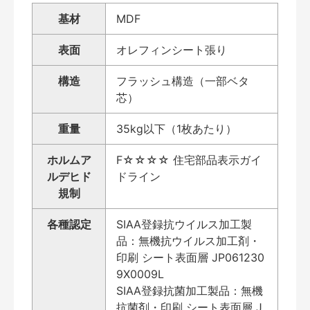
基材
MDF
表面
オレフィンシート張り
構造
フラッシュ構造（一部ベタ
芯）
重量
35kg以下（1枚あたり）
ホルムア
F☆☆☆☆ 住宅部品表示ガイ
ルデヒド
ドライン
規制
各種認定
SIAA登録抗ウイルス加工製
品：無機抗ウイルス加工剤・
印刷 シート表面層 JP061230
9X0009L
SIAA登録抗菌加工製品：無機
抗菌剤・印刷 シート表面層 J