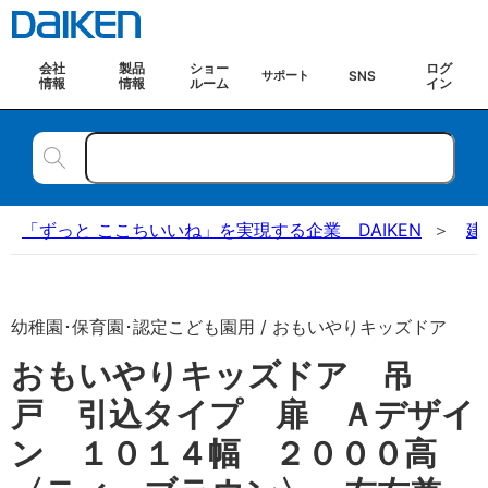
会社
製品
ショー
ログ
SNS
サポート
情報
情報
ルーム
イン
「ずっと ここちいいね」を実現する企業 DAIKEN
建
幼稚園･保育園･認定こども園用 / おもいやりキッズドア
おもいやりキッズドア 吊
戸 引込タイプ 扉 Ａデザイ
ン １０１４幅 ２０００高