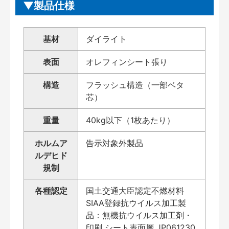
製品仕様
基材
ダイライト
表面
オレフィンシート張り
構造
フラッシュ構造（一部ベタ
芯）
重量
40kg以下（1枚あたり）
ホルムア
告示対象外製品
ルデヒド
規制
各種認定
国土交通大臣認定不燃材料
SIAA登録抗ウイルス加工製
品：無機抗ウイルス加工剤・
印刷 シート表面層 JP061230