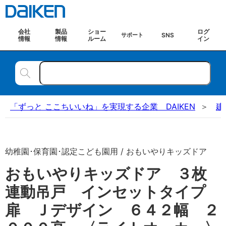
会社
製品
ショー
ログ
SNS
サポート
情報
情報
ルーム
イン
「ずっと ここちいいね」を実現する企業 DAIKEN
建
幼稚園･保育園･認定こども園用 / おもいやりキッズドア
おもいやりキッズドア ３枚
連動吊戸 インセットタイプ
扉 Ｊデザイン ６４２幅 ２