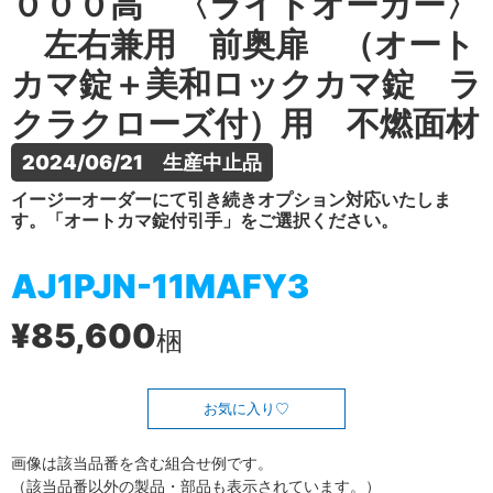
０００高 〈ライトオーカー〉
左右兼用 前奥扉 （オート
カマ錠＋美和ロックカマ錠 ラ
クラクローズ付）用 不燃面材
2024/06/21　生産中止品
イージーオーダーにて引き続きオプション対応いたしま
す。「オートカマ錠付引手」をご選択ください。
AJ1PJN-11MAFY3
¥85,600
梱
お気に入り
画像は該当品番を含む組合せ例です。
（該当品番以外の製品・部品も表示されています。）