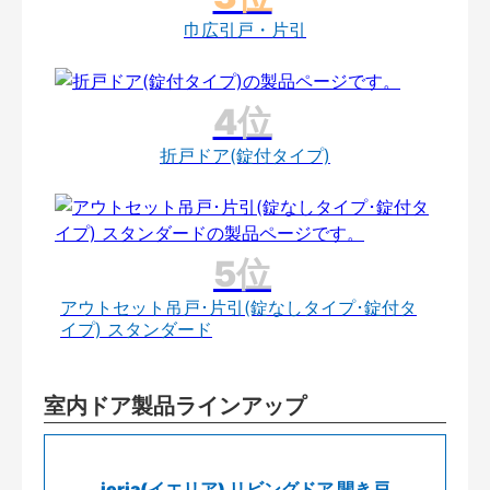
巾広引戸・片引
折戸ドア(錠付タイプ)
アウトセット吊戸･片引(錠なしタイプ･錠付タ
イプ) スタンダード
室内ドア製品ラインアップ
ieria(イエリア) リビングドア 開き戸