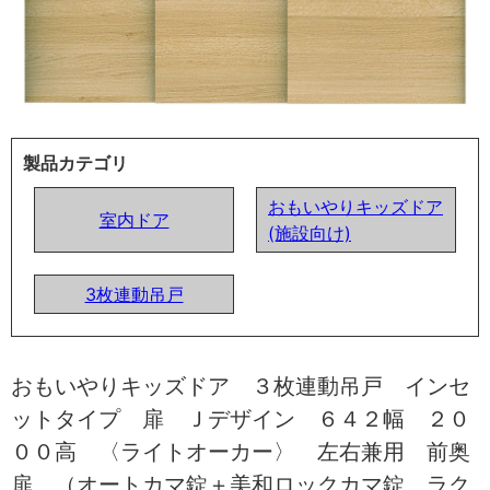
製品カテゴリ
おもいやりキッズドア
室内ドア
(施設向け)
3枚連動吊戸
おもいやりキッズドア ３枚連動吊戸 インセ
ットタイプ 扉 Ｊデザイン ６４２幅 ２０
００高 〈ライトオーカー〉 左右兼用 前奥
扉 （オートカマ錠＋美和ロックカマ錠 ラク