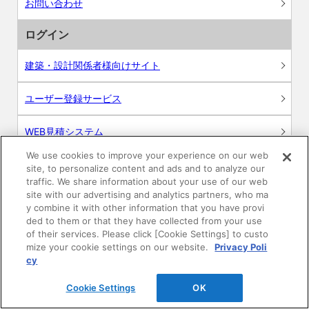
お問い合わせ
ログイン
建築・設計関係者様向けサイト
ユーザー登録サービス
WEB見積システム
We use cookies to improve your experience on our web
収納プランニングソフト
site, to personalize content and ads and to analyze our
traffic. We share information about your use of our web
site with our advertising and analytics partners, who ma
y combine it with other information that you have provi
ded to them or that they have collected from your use
画像
of their services. Please click [Cookie Settings] to custo
mize your cookie settings on our website.
Privacy Poli
cy
CAD
Cookie Settings
OK
BIM用テクスチャー